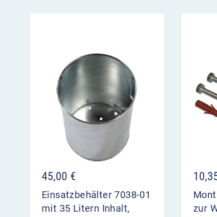
Kobaltblau, Moosgrün und Anthrazitgrau.
Weitere Merkmale
Behälter: Stahlblech 1,25 mm
Deckelscheibe: Stahlblech 4,0 mm
Befestigungsschiene: Stahlblech 3,0 mm
geeignet zur Wand- und Pfostenbefestigung
Einwurföffnung in der Deckelscheibe Ø 15
Technisch bedingt erscheinen Farbausführung
möglicherweise abweichend zu dem tatsächlic
45,00
€
10,3
Einsatzbehälter 7038-01
Mont
mit 35 Litern Inhalt,
zur 