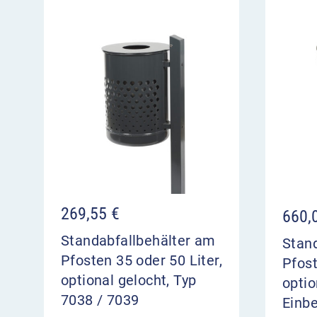
269,55
€
660,
Standabfallbehälter am
Stan
Pfosten 35 oder 50 Liter,
Pfost
optional gelocht, Typ
optio
7038 / 7039
Einb