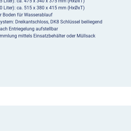
 Liter): ca. 475 x 340 x 375 mm (HxØxT)
7039
 Liter): ca. 515 x 380 x 415 mm (HxØxT)
r Boden für Wasserablauf
Menge
ystem: Dreikantschloss, DK8 Schlüssel beiliegend
ach Entriegelung aufstellbar
mmlung mittels Einsatzbehälter oder Müllsack