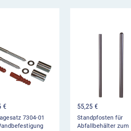
0 mm
en auf Ihrem Endgerät
h geliefertem Produkt.
5
€
55,25
€
agesatz 7304-01
Standpfosten für
Wandbefestigung
Abfallbehälter zum