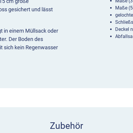
e 15 cm große
Maße (35
Maße (50
oss gesichert und lässt
gelochte
Schließs
Deckel n
t in einem Müllsack oder
Abfallsa
lter. Der Boden des
it sich kein Regenwasser
age hat eine praktische
 oder das Montageset
Zubehör. Die gleichen
angeschweißten
ibe in einer der
verzinkten Variante.
Zubehör
t-Eisenglimmer,