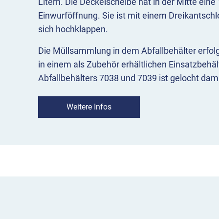
Litern. Die Deckelscheibe hat in der Mitte ein
Einwurföffnung. Sie ist mit einem Dreikantschl
sich hochklappen.
Die Müllsammlung in dem Abfallbehälter erfolg
in einem als Zubehör erhältlichen Einsatzbehä
Abfallbehälters 7038 und 7039 ist gelocht dam
sammelt.
Weitere Infos
Der Abfallbehälter zur Wand- und Pfostenmont
Befestigungsschiene. Passende Standpfosten
7304-01 zur Wandbefestigung finden Sie beim 
Standpfosten eignen sich für das Modell mit 
Rohrschellen.
Bestellen Sie den Abfallbehälter mit Deckelsche
angebotenen Farbtöne oder in einer rein feuer
Farblich haben Sie die Wahl zwischen Anthrazi