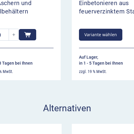
Aschern und
Einbetonieren aus
lbehältern
feuerverzinktem St
Variante wählen
Auf Lager,
13 Tagen bei Ihnen
in 1 - 5 Tagen bei Ihnen
 % MwSt.
zzgl. 19 % MwSt.
Alternativen