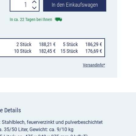
Abfallbehälter
In den Einkaufswagen
35
In ca. 22 Tagen bei Ihnen
oder
50
0
2 Stück
188,21 €
0
5 Stück
186,29 €
Liter
10 Stück
182,45 €
15 Stück
176,69 €
mit
Versandinfo*
Deckelscheibe,
Wand-
/
Pfostenmontage
e Details
Typ
7038
: Stahlblech, feuerverzinkt und pulverbeschichtet
ca. 35/50 Liter, Gewicht: ca. 9/10 kg
&