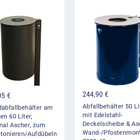
244,90
€
05
€
Abfallbehälter 50 Li
dabfallbehälter am
mit Edelstahl-
en 60 Liter,
Deckelscheibe & As
nal Ascher, zum
Wand-/Pfostenmon
etonieren/Aufdübeln