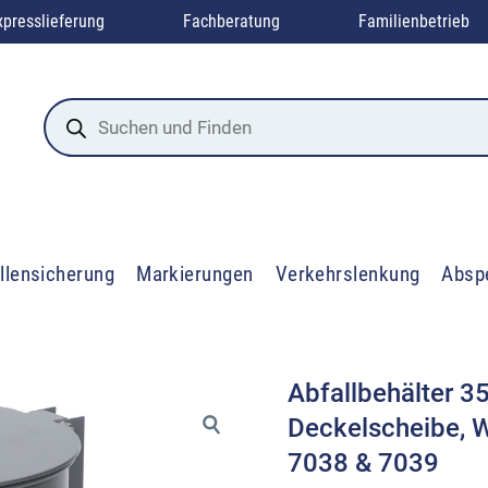
xpresslieferung
Fachberatung
Familienbetrieb
Products
search
llensicherung
Markierungen
Verkehrslenkung
Absp
Abfallbehälter 35
Deckelscheibe, 
7038 & 7039