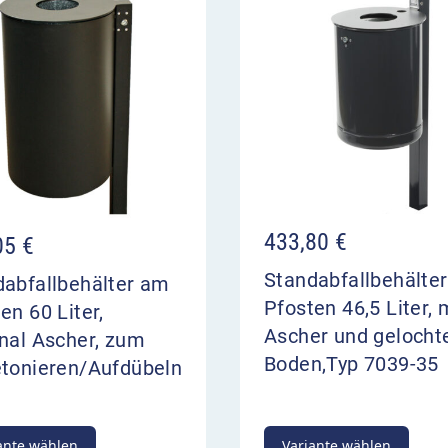
433,80
€
05
€
Standabfallbehälte
dabfallbehälter am
Pfosten 46,5 Liter, 
en 60 Liter,
Ascher und geloch
nal Ascher, zum
Boden,Typ 7039-35
etonieren/Aufdübeln
ante wählen
Variante wählen