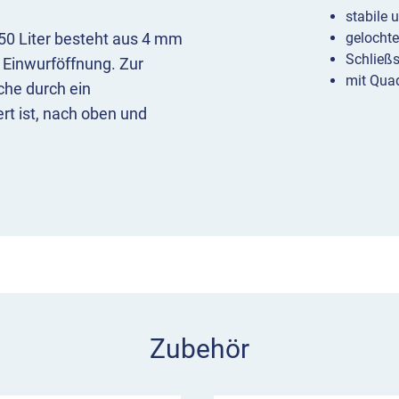
stabile 
50 Liter besteht aus 4 mm
gelochte
Schließs
 Einwurföffnung. Zur
mit Qua
che durch ein
rt ist, nach oben und
raus.
an einem Quadratpfosten
. Wir bieten den Renner
ich in gängigen RAL und DB
5,5 kg
Zubehör
0 mm (HxØxT)
0 mm (HxØxT)