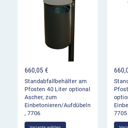
660,
660,05
€
Stan
Standabfallbehälter am
Pfost
Pfosten 40 Liter optional
optio
Ascher, zum
Einb
Einbetonieren/Aufdübeln
7705
, 7706
Variante wählen
Vari