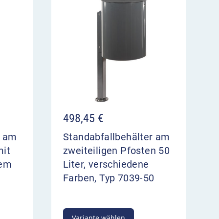
498,45
€
r am
Standabfallbehälter am
mit
zweiteiligen Pfosten 50
tem
Liter, verschiedene
Farben, Typ 7039-50
Variante wählen