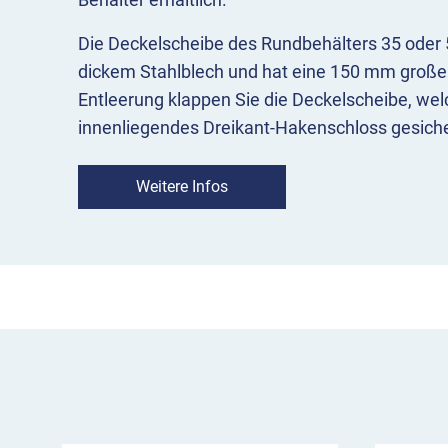
Die Deckelscheibe des Rundbehälters 35 oder 
dickem Stahlblech und hat eine 150 mm große
Entleerung klappen Sie die Deckelscheibe, wel
innenliegendes Dreikant-Hakenschloss gesiche
nehmen den Einsatzbehälter oder Müllsack he
Weitere Infos
Der Standabfallbehälter 35 oder 50 Liter ist 
inklusive Erdanker zum Einbetonieren montiert
Abfallbehälter rein feuerverzinkt oder zusätzl
Farben beschichtet an.
Weitere Merkmale
Inhalt: ca. 35 / 50 Liter, Gewicht: ca. 13,5 / 1
Behältermaße 35 Liter: ca. 475 x 340 x 42
Behältermaße 50 Liter: ca. 515 x 380 x 46
Behälter: Stahlblech 1,25 mm