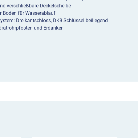
Menge
und verschließbare Deckelscheibe
r Boden für Wasserablauf
ystem: Dreikantschloss, DK8 Schlüssel beiliegend
dratrohrpfosten und Erdanker