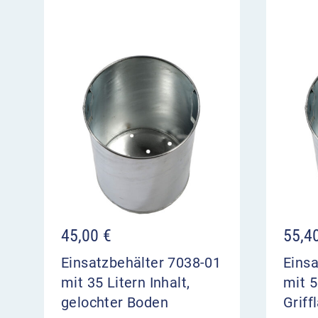
Deckelscheibe: Stahlblech 4,0 mm
Pfosten: Quadratrohr 60 x 60 mm
Einwurföffnung Ø 150 mm
Technisch bedingt erscheinen Farbausführung
möglicherweise abweichend zu dem tatsächlic
45,00
€
55,4
Einsatzbehälter 7038-01
Einsa
mit 35 Litern Inhalt,
mit 5
gelochter Boden
Griff