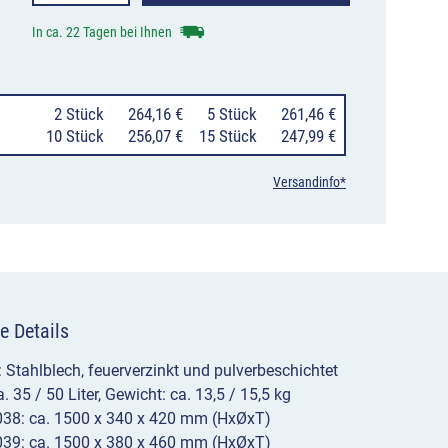
am
In ca. 22 Tagen bei Ihnen
Pfosten
35
0
2 Stück
264,16 €
0
5 Stück
261,46 €
oder
10 Stück
256,07 €
15 Stück
247,99 €
50
Versandinfo*
Liter,
optional
gelocht,
Typ
e Details
7038
/
: Stahlblech, feuerverzinkt und pulverbeschichtet
a. 35 / 50 Liter, Gewicht: ca. 13,5 / 15,5 kg
7039
38: ca. 1500 x 340 x 420 mm (HxØxT)
39: ca. 1500 x 380 x 460 mm (HxØxT)