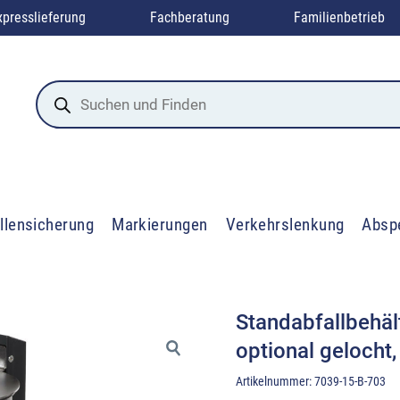
xpresslieferung
Fachberatung
Familienbetrieb
Products
search
llensicherung
Markierungen
Verkehrslenkung
Absp
Standabfallbehäl
optional gelocht
Artikelnummer:
7039-15-B-703