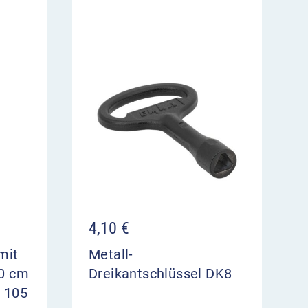
4,10
€
mit
Metall-
40 cm
Dreikantschlüssel DK8
g 105