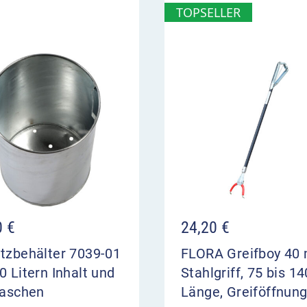
TOPSELLER
en auf Ihrem Endgerät
h geliefertem Produkt.
0
€
24,20
€
tzbehälter 7039-01
FLORA Greifboy 40 
0 Litern Inhalt und
Stahlgriff, 75 bis 1
laschen
Länge, Greiföffnun