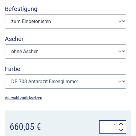
Befestigung
Ascher
Farbe
Auswahl zurücksetzen
Standabfallbehä
660,05
€
am