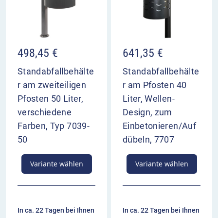
498,45
€
641,35
€
Standabfallbehälte
Standabfallbehälte
r am zweiteiligen
r am Pfosten 40
Pfosten 50 Liter,
Liter, Wellen-
verschiedene
Design, zum
Farben, Typ 7039-
Einbetonieren/Auf
50
dübeln, 7707
Variante wählen
Variante wählen
In ca. 22 Tagen bei Ihnen
In ca. 22 Tagen bei Ihnen