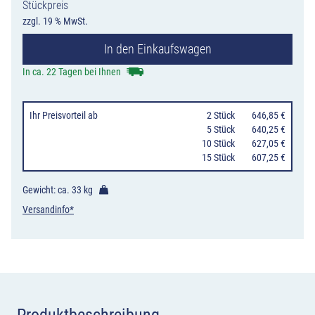
Stückpreis
Pfosten
zzgl. 19 % MwSt.
40
In den Einkaufswagen
Liter
optional
In ca. 22 Tagen bei Ihnen
Ascher,
zum
Ihr Preisvorteil
ab
0
2 Stück
646,85 €
Einbetonieren/
0
5 Stück
640,25 €
10 Stück
627,05 €
7706
15 Stück
607,25 €
Menge
Gewicht: ca.
33 kg
Versandinfo*
Produktbeschreibung