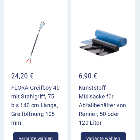
Weitere Merkmale
Behältermaße: ca. 705 x 350 mm (HxØ)
Behälter: Stahlblech 2,0 mm
Deckelscheibe: Stahlblech 6,0 mm
Pfosten: Quadratrohr 60 x 60 x 3 mm
Einsatzbehälter: Stahlblech feuerverzinkt 0,75
mm
Einwurföffnung: Ø 220 x 100 mm / Ascher Ø 35
mm
24,20
€
6,90
€
Technisch bedingt erscheinen Farbausführungen
FLORA Greifboy 40
Kunststoff-
auf Ihrem Endgerät möglicherweise abweichend
mit Stahlgriff, 75
Müllsäcke für
zu dem tatsächlich geliefertem Produkt.
bis 140 cm Länge,
Abfallbehälter von
Greiföffnung 105
Renner, 50 oder
mm
120 Liter
Variante wählen
Variante wählen