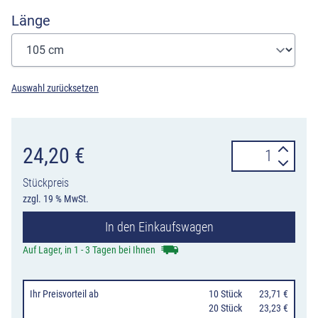
Länge
Auswahl zurücksetzen
FLORA
24,20
€
Greifboy
Stückpreis
40
zzgl. 19 % MwSt.
mit
In den Einkaufswagen
Stahlgriff,
75
Auf Lager, in 1 - 3 Tagen bei Ihnen
bis
140
Ihr Preisvorteil
ab
10 Stück
23,71 €
cm
20 Stück
23,23 €