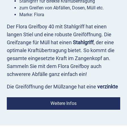
Stahlgriff für direkte Kraftübertragung
zum Greifen von Abfällen, Dosen, Müll etc.
Marke: Flora
Der Flora Greifboy 40 mit Stahlgriff hat einen
langen Stiel und eine robuste Greiföffnung. Die
Greifzange für Müll hat einen
Stahlgriff
, der eine
optimale Kraftübertragung bietet. So kommt die
gesamte eingesetzte Kraft im Zangenkopf an.
Sammeln Sie mit dem Flora Greifboy auch
schwerere Abfälle ganz einfach ein!
Die Greiföffnung der Müllzange hat eine
verzinkte
Spitze
und ist mit rotem Kunststoff ummantelt.
Damit lösen Sie festsitzende Abfälle vom
Weitere Infos
Untergrund und holen kleinsten Müll aus Rillen
heraus. Der Stiel aus eloxiertem Aluminium
enthält die Mechanik zum Greifen. Die