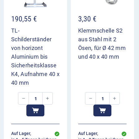
190,55
€
3,30
€
TL-
Klemmschelle S2
Schilderständer
aus Stahl mit 2
von horizont
Ösen, für Ø 42 mm
Aluminium bis
und 40 x 40 mm
Sicherheitsklasse
K4, Aufnahme 40 x
40 mm
Auf Lager,
Auf Lager,