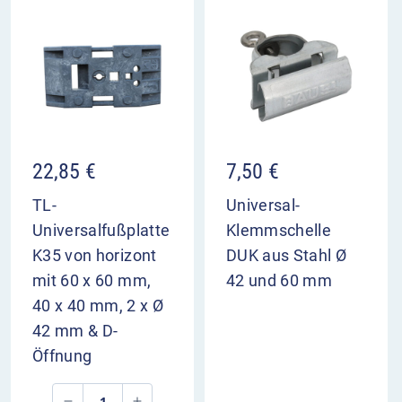
22,85
€
7,50
€
TL-
Universal-
Universalfußplatte
Klemmschelle
K35 von horizont
DUK aus Stahl Ø
mit 60 x 60 mm,
42 und 60 mm
40 x 40 mm, 2 x Ø
42 mm & D-
Öffnung