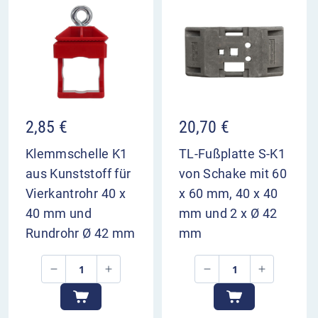
2,85
€
20,70
€
Klemmschelle K1
TL-Fußplatte S-K1
aus Kunststoff für
von Schake mit 60
Vierkantrohr 40 x
x 60 mm, 40 x 40
40 mm und
mm und 2 x Ø 42
Rundrohr Ø 42 mm
mm