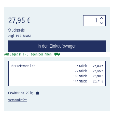
TL-
27,95
€
Bakenfuß
Stückpreis
Future
zzgl. 19 % MwSt.
MB-
In den Einkaufswagen
TL
92
Auf Lager, in 1 - 5 Tagen bei Ihnen
von
Ihr Preisvorteil
ab
36 Stück
26,83 €
Wemas
72 Stück
26,55 €
mit
108 Stück
25,99 €
144 Stück
25,71 €
60
x
Gewicht: ca.
29 kg
60
Versandinfo*
mm,
3