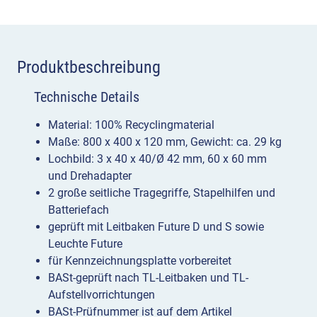
x
40
x
Produktbeschreibung
40
mm
Technische Details
und
Material: 100% Recyclingmaterial
Drehadapter
Maße: 800 x 400 x 120 mm, Gewicht: ca. 29 kg
Menge
Lochbild: 3 x 40 x 40/Ø 42 mm, 60 x 60 mm
und Drehadapter
2 große seitliche Tragegriffe, Stapelhilfen und
Batteriefach
geprüft mit Leitbaken Future D und S sowie
Leuchte Future
für Kennzeichnungsplatte vorbereitet
BASt-geprüft nach TL-Leitbaken und TL-
Aufstellvorrichtungen
BASt-Prüfnummer ist auf dem Artikel