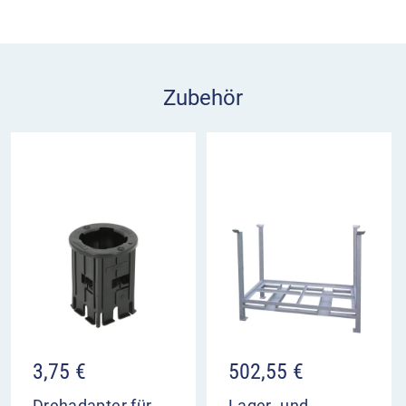
auf möglichst ebenem Untergrund aufstellen
TL-Sicherheitsbake Future D
: schräg in
Drehadapter einsetzen und gerade drehen
TL-Leitbake Future S:
in 40 x 40 mm Aufnahme
Zubehör
einstecken, mit Sicherungshaken fixieren
lange Seite der Bakenfußplatte parallel zur
Windlast ausrichten, um die Kippgefahr zu
reduzieren
Durchdachte Konstruktion
Der Bakenfuß Future MB-TL 92 hat seitliche
Tragegriffe, die das Handling und den Transport
erleichtern. Die stapelbare Konstruktion spart
Platz und ermöglicht eine schnelle Organisation.
Dank der Batteriemulde können Sie Warnleuchten
mit Energie versorgen.
3,75
€
502,55
€
geprüft nach TL- Leitbaken und TL-
Drehadapter für
Lager- und