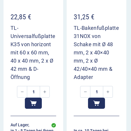
22,85
€
31,25
€
TL-
TL-Bakenfußplatte
Universalfußplatte
31NOX von
K35 von horizont
Schake mit Ø 48
mit 60 x 60 mm,
mm, 2 x 40×40
40 x 40 mm, 2 x Ø
mm, 2 x Ø
42 mm & D-
42/40×40 mm &
Öffnung
Adapter
Auf Lager,
in 1 - 5 Tagen bei Ihnen
In ca. 10 Tagen bei