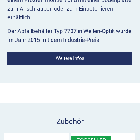
zum Anschrauben oder zum Einbetonieren
erhältlich.
Der Abfallbehälter Typ 7707 in Wellen-Optik wurde
im Jahr 2015 mit dem Industrie-Preis
ausgezeichnet. Mit dem Dreikantschloss am
oberen Ende des Pfostens lässt sich der Behälter
Weitere Infos
lösen und anschließend nach vorne kippen. Dies
ermöglicht eine angenehme Entleerung des
Einsatzbehälters.
Neben den gängigen RAL- und DB Farben bieten
wir den Renner 7707 in ansprechender Wellen-
Optik an. Bei individuellen Farbwünschen freuen
Zubehör
wir uns auf Ihre Kontaktaufnahme.
Weitere Merkmale