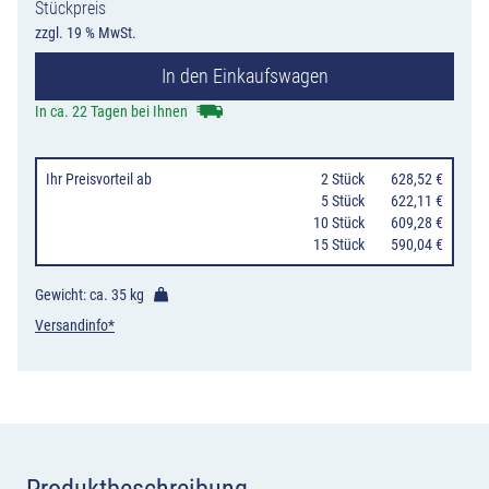
Stückpreis
Pfosten
zzgl. 19 % MwSt.
40
In den Einkaufswagen
Liter,
Wellen-
In ca. 22 Tagen bei Ihnen
Design,
zum
Ihr Preisvorteil
ab
0
2 Stück
628,52 €
Einbetonieren/
0
5 Stück
622,11 €
10 Stück
609,28 €
7707
15 Stück
590,04 €
Menge
Gewicht: ca.
35 kg
Versandinfo*
Produktbeschreibung