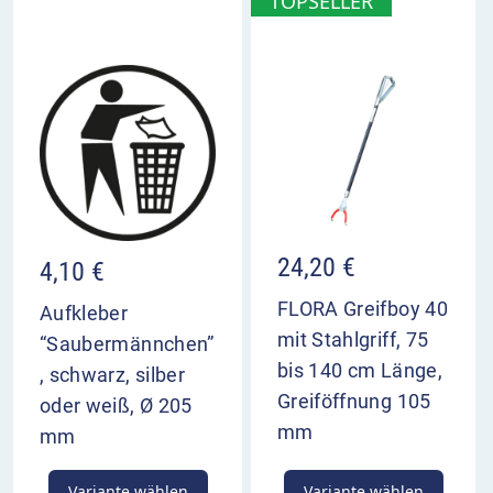
TOPSELLER
Behältermaße: ca. 710 x 350 mm (HxØ)
Behälter: Stahlblech 2,0 mm
Deckelscheibe: Stahlblech 6,0 mm
Pfosten: Quadratrohr 60 x 60 x 3 mm
Einsatzbehälter: Stahlblech feuerverzinkt 0,75
mm
Technisch bedingt erscheinen Farbausführungen
auf Ihrem Endgerät möglicherweise abweichend
24,20
€
4,10
€
zu dem tatsächlich geliefertem Produkt.
FLORA Greifboy 40
Aufkleber
mit Stahlgriff, 75
“Saubermännchen”
bis 140 cm Länge,
, schwarz, silber
Greiföffnung 105
oder weiß, Ø 205
mm
mm
Variante wählen
Variante wählen