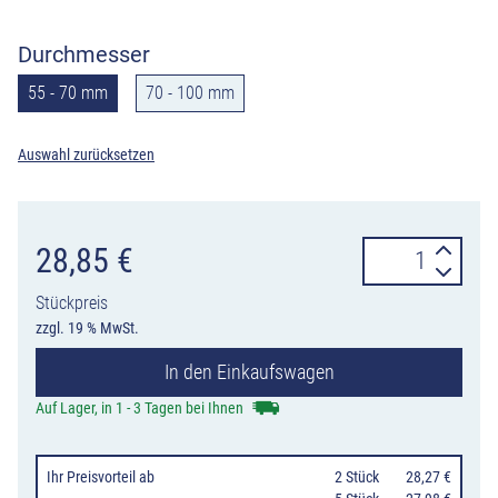
Durchmesser
55 - 70 mm
70 - 100 mm
Auswahl zurücksetzen
Universal-
28,85
€
Bandschelle
Stückpreis
Typ
zzgl. 19 % MwSt.
2
In den Einkaufswagen
Edelstahl
zur
Auf Lager, in 1 - 3 Tagen bei Ihnen
Montage
von
Ihr Preisvorteil
ab
0
2 Stück
28,27 €