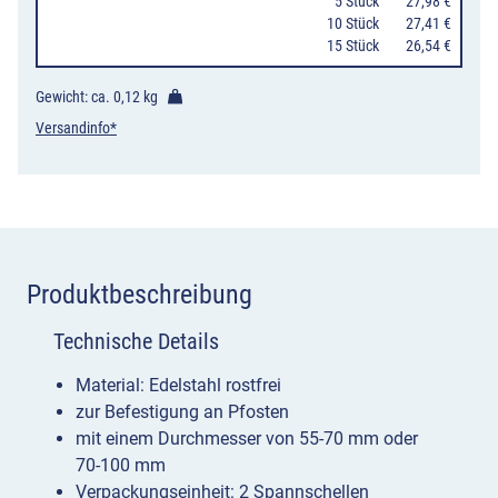
Aschern
0
5 Stück
27,98 €
10 Stück
27,41 €
&
15 Stück
26,54 €
Abfallbehältern
VE
Gewicht: ca.
0,12 kg
2
Versandinfo*
Stück
Menge
Produktbeschreibung
Technische Details
Material: Edelstahl rostfrei
zur Befestigung an Pfosten
mit einem Durchmesser von 55-70 mm oder
70-100 mm
Verpackungseinheit: 2 Spannschellen