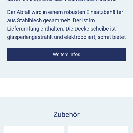
Der Abfall wird in einem robusten Einsatzbehälter
aus Stahlblech gesammelt. Der ist im
Lieferumfang enthalten. Die Deckelscheibe ist
glasperlengestrahlt und elektropoliert; somit bietet
sie neben bestem Korrosionsschutz auch eine
hochwertige Optik, die besonders gut in urbane
Weitere Infos
Zentren passt.
Der Abfallbehälter 7039-40 ist in einer Auswahl
gängiger Farben hier direkt im Shop erhältlich.
Dazu gehören neben der rein verzinkten Variante
Anthrazit-Eisenglimmer, Kobaltblau, Moosgrün
und Anthrazitgrau.
Zubehör
Montieren Sie den Abfallbehälter 7039-40 mit der
angeschweißten Befestigungsschiene direkt an