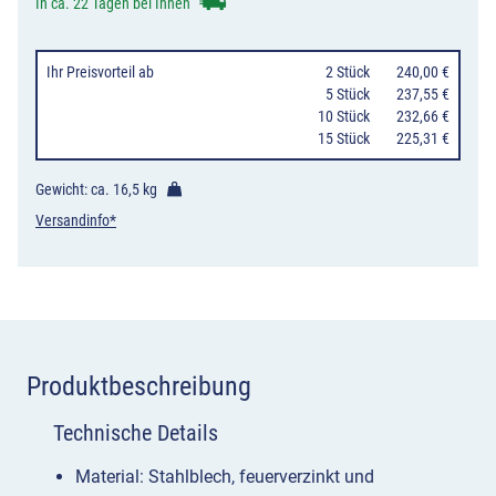
Deckelscheibe
In ca. 22 Tagen bei Ihnen
&
Ascher,
Ihr Preisvorteil
ab
0
2 Stück
240,00 €
Wand-/Pfosten
0
5 Stück
237,55 €
10 Stück
232,66 €
7039-
15 Stück
225,31 €
40
Menge
Gewicht: ca.
16,5 kg
Versandinfo*
Produktbeschreibung
Technische Details
Material: Stahlblech, feuerverzinkt und