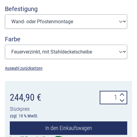
Befestigung
Farbe
Auswahl zurücksetzen
Abfallbehälter
244,90
€
50
Stückpreis
Liter
zzgl. 19 % MwSt.
mit
In den Einkaufswagen
Edelstahl-