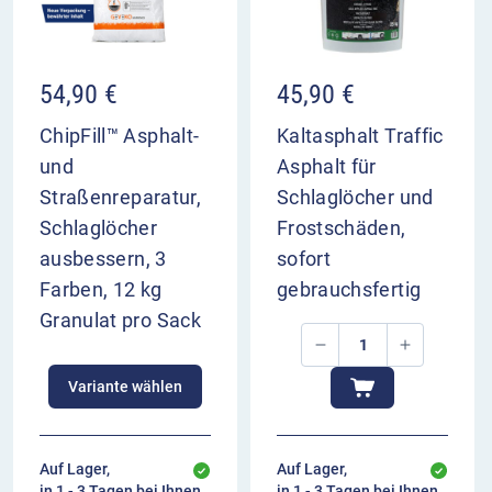
54,90
€
45,90
€
ChipFill™ Asphalt-
Kaltasphalt Traffic
und
Asphalt für
Straßenreparatur,
Schlaglöcher und
Schlaglöcher
Frostschäden,
ausbessern, 3
sofort
Farben, 12 kg
gebrauchsfertig
Granulat pro Sack
Variante wählen
Auf Lager,
Auf Lager,
in 1 - 3 Tagen bei Ihnen
in 1 - 3 Tagen bei Ihnen