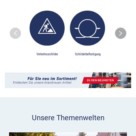
Skip to previo
S
Verkehrsschilder
Schilderbefestigung
Baustellensiche
Unsere Themenwelten