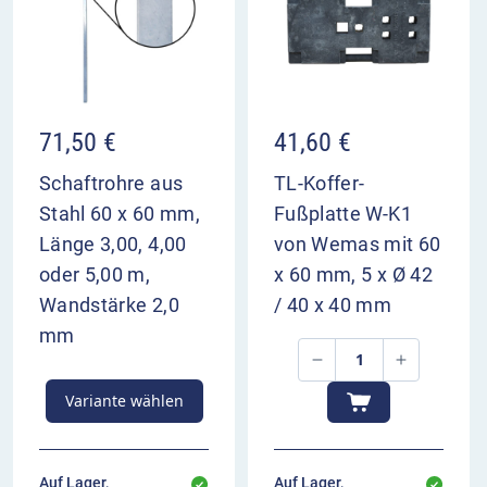
VZ 538-30 im Überblick
weist auf zwei Fahrstreifen in Fahrtrichtung hin
Aufhebung von Höchstgeschwindigkeit und
Überholverboten auf der rechten Spur
71,50
€
41,60
€
dient zur Orientierung und Vorwarnung der
Verkehrsteilnehmer
Schaftrohre aus
TL-Koffer-
Aufstellung 400 und 200 m vor Bezugspunkt
Stahl 60 x 60 mm,
Fußplatte W-K1
Länge 3,00, 4,00
von Wemas mit 60
oder 5,00 m,
x 60 mm, 5 x Ø 42
Wandstärke 2,0
/ 40 x 40 mm
mm
Variante wählen
Auf Lager,
Auf Lager,