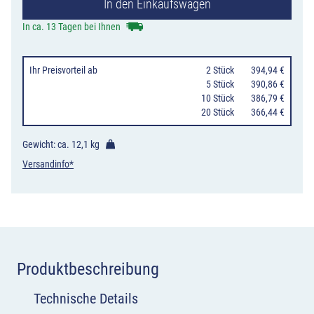
In den Einkaufswagen
ohne
Gegenverkehr,
In ca. 13 Tagen bei Ihnen
mit
integriertem
Ihr Preisvorteil
ab
0
2 Stück
394,94 €
Zeichen
0
5 Stück
390,86 €
10 Stück
386,79 €
282,
20 Stück
366,44 €
2-
streifig
Gewicht: ca.
12,1 kg
in
Versandinfo*
Fahrtrichtung
Menge
Produktbeschreibung
Technische Details