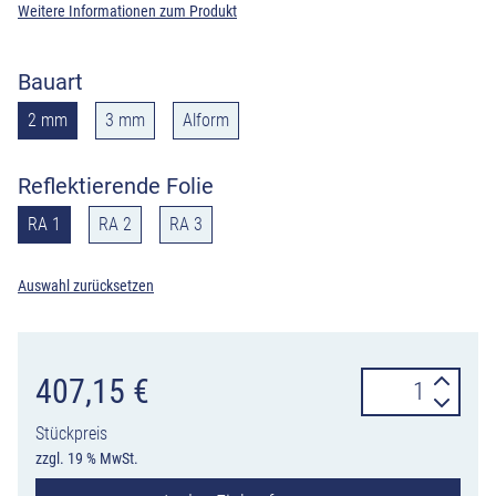
Weitere Informationen zum Produkt
Bauart
2 mm
3 mm
Alform
Reflektierende Folie
RA 1
RA 2
RA 3
Auswahl zurücksetzen
Verkehrszeiche
407,15
€
538-
Stückpreis
30
zzgl. 19 % MwSt.
Fahrstreifentafe