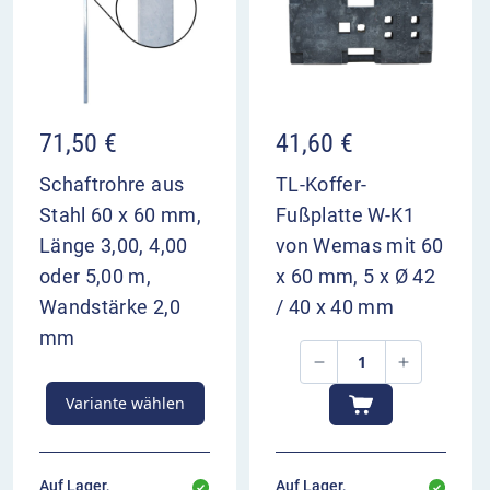
VZ 538-31 im Überblick
weist auf drei Fahrstreifen in Fahrtrichtung hin
Aufhebung von Höchstgeschwindigkeit und
Überholverboten auf der rechten Spur
71,50
€
41,60
€
dient zur Orientierung und Vorwarnung der
Verkehrsteilnehmer
Schaftrohre aus
TL-Koffer-
Aufstellung 400 und 200 m vor Bezugspunkt
Stahl 60 x 60 mm,
Fußplatte W-K1
Länge 3,00, 4,00
von Wemas mit 60
oder 5,00 m,
x 60 mm, 5 x Ø 42
Wandstärke 2,0
/ 40 x 40 mm
mm
Variante wählen
Auf Lager,
Auf Lager,