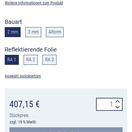
Weitere Informationen zum Produkt
Bauart
2 mm
3 mm
Alform
Reflektierende Folie
RA 1
RA 2
RA 3
Auswahl zurücksetzen
Verkehrszeiche
407,15
€
538-
Stückpreis
31
zzgl. 19 % MwSt.
Fahrstreifentafe