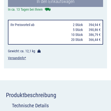
In den Einkaufswagen
ohne
Gegenverkehr,
In ca. 13 Tagen bei Ihnen
mit
integriertem
Ihr Preisvorteil
ab
0
2 Stück
394,94 €
Zeichen
0
5 Stück
390,86 €
10 Stück
386,79 €
282,
20 Stück
366,44 €
3-
streifig
Gewicht: ca.
12,1 kg
in
Versandinfo*
Fahrtrichtung
Menge
Produktbeschreibung
Technische Details