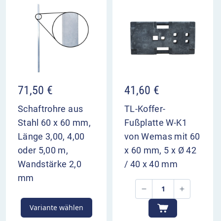
Vorbereitung zu geben.
VZ 535-21 im Überblick
kündigt das Ende des linken Fahrstreifens an
die Mindestgeschwindigkeit ist aufgehoben
dient zur Vorwarnung der Verkehrsteilnehmer
71,50
€
41,60
€
Aufstellung 400 und 200 m vor Bezugspunkt
Schaftrohre aus
TL-Koffer-
Stahl 60 x 60 mm,
Fußplatte W-K1
Länge 3,00, 4,00
von Wemas mit 60
oder 5,00 m,
x 60 mm, 5 x Ø 42
Wandstärke 2,0
/ 40 x 40 mm
mm
Variante wählen