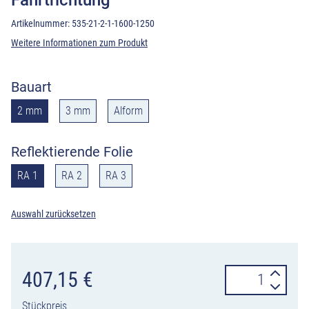
Artikelnummer:
535-21-2-1-1600-1250
Weitere Informationen zum Produkt
Bauart
2 mm
3 mm
Alform
Reflektierende Folie
RA 1
RA 2
RA 3
Auswahl zurücksetzen
Verkehrszeiche
407,15
€
535-
Stückpreis