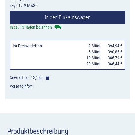
21
zzgl. 19 % MwSt.
Einengungstafe
In den Einkaufswagen
ohne
Gegenverkehr,
In ca. 13 Tagen bei Ihnen
mit
integrierten
Ihr Preisvorteil
ab
0
2 Stück
394,94 €
Zeichen
0
5 Stück
390,86 €
10 Stück
386,79 €
279,
20 Stück
366,44 €
Einzug
links,
Gewicht: ca.
12,1 kg
noch
Versandinfo*
2
Fahrstreifen
in
Fahrtrichtung
Menge
Produktbeschreibung