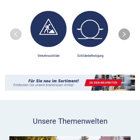
Skip to previo
S
Verkehrsschilder
Schilderbefestigung
Baustellensiche
Unsere Themenwelten