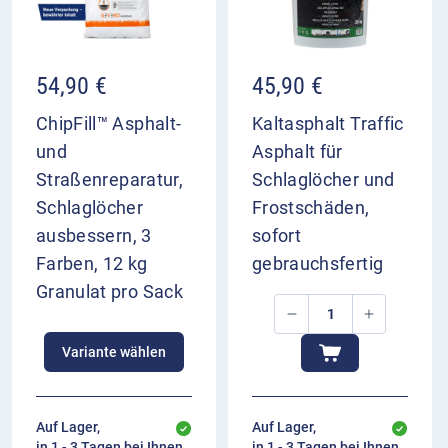
54,90
€
45,90
€
ChipFill™ Asphalt-
Kaltasphalt Traffic
und
Asphalt für
Straßenreparatur,
Schlaglöcher und
Schlaglöcher
Frostschäden,
ausbessern, 3
sofort
Farben, 12 kg
gebrauchsfertig
Granulat pro Sack
Variante wählen
Auf Lager,
Auf Lager,
in 1 - 3 Tagen bei Ihnen
in 1 - 3 Tagen bei Ihnen