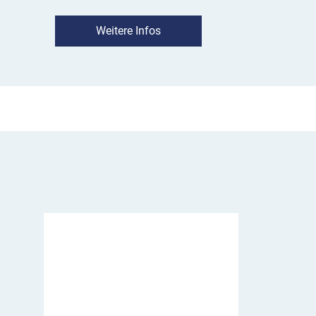
bequemen Entsorgen einfach entnehmen könn
Kobaltblau ist mit einem Dach ausgestattet, da
Weitere Infos
Behälter verhindert. Das Bild einer Zigarette
verdeutlicht die Funktion.