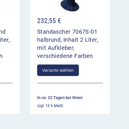
232,55
€
nd
Standascher 7067S-01
ter,
halbrund, Inhalt 2 Liter,
mit Aufkleber,
n
verschiedene Farben
Variante wählen
In ca. 22 Tagen bei Ihnen
zzgl. 19 % MwSt.