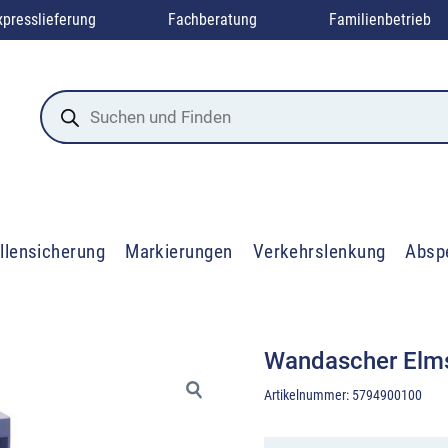
xpresslieferung
Fachberatung
Familienbetrieb
Products
search
llensicherung
Markierungen
Verkehrslenkung
Absp
Wandascher Elms
Artikelnummer:
5794900100