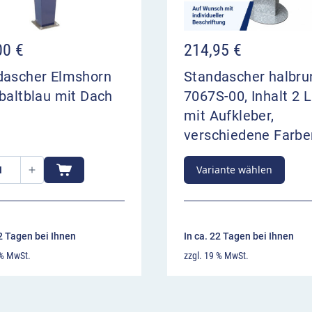
00
€
214,95
€
dascher Elmshorn
Standascher halbru
baltblau mit Dach
7067S-00, Inhalt 2 Li
mit Aufkleber,
verschiedene Farbe
Variante wählen
22 Tagen bei Ihnen
In ca. 22 Tagen bei Ihnen
 % MwSt.
zzgl. 19 % MwSt.