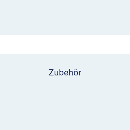
en. Der Wandascher in
s Regeneinfall in den
 auf dem Wandascher
Zubehör