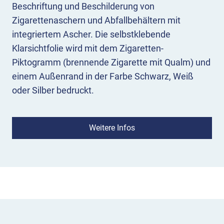
Beschriftung und Beschilderung von
Zigarettenaschern und Abfallbehältern mit
integriertem Ascher. Die selbstklebende
Klarsichtfolie wird mit dem Zigaretten-
Piktogramm (brennende Zigarette mit Qualm) und
einem Außenrand in der Farbe Schwarz, Weiß
oder Silber bedruckt.
Durch seine transparente Klebefolie verdeckt der
Zigarettenaufkleber nicht die Behälterfarbe.
Weitere Infos
Gleichzeitig werden Raucher zum Einwurf und
Entsorgung der Zigaretten und Asche durch das
Hinweissymbol aufgefordert.