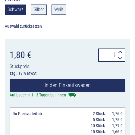
Schwarz
Silber
Weiß
Auswahl zurücksetzen
Aufkleber
1,80
€
"Zigarette",
Stückpreis
schwarz,
zzgl. 19 % MwSt.
silber
In den Einkaufswagen
oder
weiß,
Auf Lager, in 1 - 3 Tagen bei Ihnen
43
x
Ihr Preisvorteil
ab
0
2 Stück
1,76 €
103
0
5 Stück
1,75 €
10 Stück
1,71 €
mm
15 Stück
1,66 €