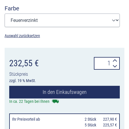
Farbe
Auswahl zurücksetzen
Standascher
232,55
€
7067S-
Stückpreis
01
zzgl. 19 % MwSt.
halbrund,
In den Einkaufswagen
Inhalt
2
In ca. 22 Tagen bei Ihnen
Liter,
mit
Ihr Preisvorteil
ab
0
2 Stück
227,90 €
Aufkleber,
0
5 Stück
225,57 €