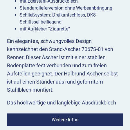
mit Edelstahl-Ausdrückblech
Standardlieferversion ohne Werbeanbringung
Schließsystem: Dreikantschloss, DK8
Schlüssel beiliegend
mit Aufkleber “Zigarette”
Ein elegantes, schwungvolles Design
kennzeichnet den Stand-Ascher 7067S-01 von
Renner. Dieser Ascher ist mit einer stabilen
Bodenplatte fest verbunden und zum freien
Aufstellen geeignet. Der Halbrund-Ascher selbst
ist auf einen Ständer aus rund geformtem
Stahlblech montiert.
Das hochwertige und langlebige Ausdrückblech
des Aschers besteht aus Edelstahl. Bis zu 2 Liter
an Überresten von Zigaretten und Asche fasst der
Weitere Infos
Sammelbehälter, den Sie zum Entleeren einfach