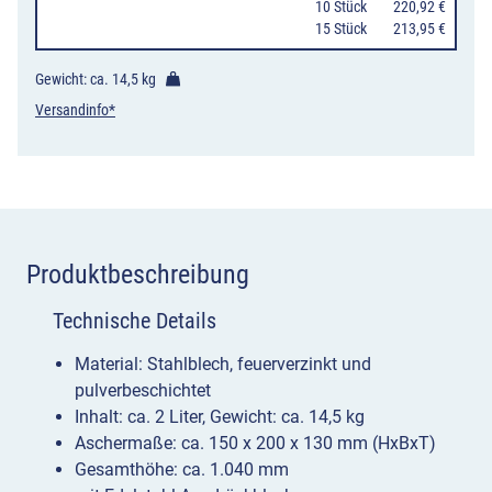
10 Stück
220,92 €
verschiedene
15 Stück
213,95 €
Farben
Menge
Gewicht: ca.
14,5 kg
Versandinfo*
Produktbeschreibung
Technische Details
Material: Stahlblech, feuerverzinkt und
pulverbeschichtet
Inhalt: ca. 2 Liter, Gewicht: ca. 14,5 kg
Aschermaße: ca. 150 x 200 x 130 mm (HxBxT)
Gesamthöhe: ca. 1.040 mm