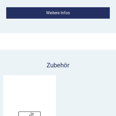
Stahlblech hat ein Gewicht von ca. 13 kg und
Maße von 1050 x 150 x 150 mm. Der kobaltblaue
Weitere Infos
Ascher mit tiefschwarzem Fuß ist ein echter
Hingucker!
Zubehör