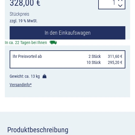
Standascher
328,00
€
Elmshorn
Stückpreis
in
zzgl. 19 % MwSt.
Kobaltblau
In den Einkaufswagen
mit
Dach
In ca. 22 Tagen bei Ihnen
Menge
Ihr Preisvorteil
ab
0
2 Stück
311,60 €
10 Stück
295,20 €
Gewicht: ca.
13 kg
Versandinfo*
Produktbeschreibung