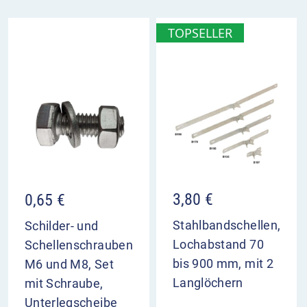
für Gespannfuhrwerke gilt
Anbringung in der Regel unter dem
TOPSELLER
Bezugszeichen
3,80
€
0,65
€
Stahlbandschellen,
Schilder- und
Lochabstand 70
Schellenschrauben
bis 900 mm, mit 2
M6 und M8, Set
Langlöchern
mit Schraube,
Unterlegscheibe