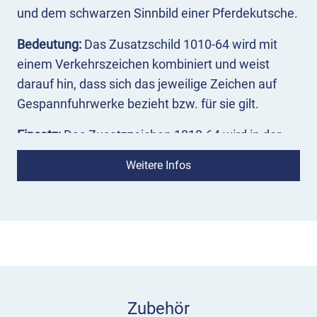
und dem schwarzen Sinnbild einer Pferdekutsche.
Bedeutung:
Das Zusatzschild 1010-64 wird mit
einem Verkehrszeichen kombiniert und weist
darauf hin, dass sich das jeweilige Zeichen auf
Gespannfuhrwerke bezieht bzw. für sie gilt.
Einsatz:
Das Zusatzzeichen 1010-64 wird in der
Regel unmittelbar unterhalb des
Weitere Infos
Verkehrszeichens, mit dem es zusammensteht,
montiert. Es kann mit einem Gefahrzeichen oder
einem Ge- oder Verbotszeichen kombiniert
werden.
VZ 1010-64 Gespannfuhrwerk im
Überblick
Zubehör
zeigt an, dass das zugehörige Verkehrszeichen