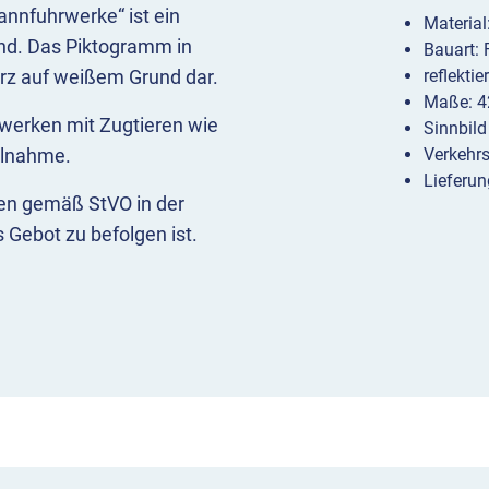
annfuhrwerke“ ist ein
Materia
nd. Das Piktogramm in
Bauart:
arz auf weißem Grund dar.
reflekti
Maße: 4
werken mit Zugtieren wie
Sinnbild
ilnahme.
Verkehr
Lieferun
hen gemäß StVO in der
 Gebot zu befolgen ist.
usgeschlossen werden,
weis auf mögliche
, warum Verkehrsverbote
aßenverkehrsordnung § 45
e im Überblick