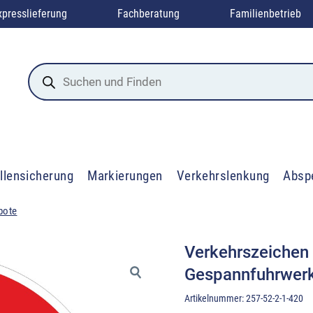
xpresslieferung
Fachberatung
Familienbetrieb
Products
search
llensicherung
Markierungen
Verkehrslenkung
Absp
bote
Verkehrszeichen 
Gespannfuhrwer
Artikelnummer:
257-52-2-1-420