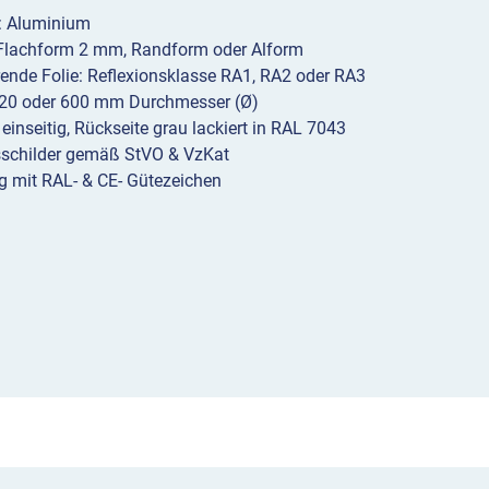
l: Aluminium
 Flachform 2 mm, Randform oder Alform
erende Folie: Reflexionsklasse RA1, RA2 oder RA3
20 oder 600 mm Durchmesser (Ø)
 einseitig, Rückseite grau lackiert in RAL 7043
sschilder gemäß StVO & VzKat
g mit RAL- & CE- Gütezeichen