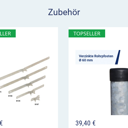
ke mit Zugtieren
 das Verbot gilt
Zubehör
LLER
TOPSELLER
€
39,40
€