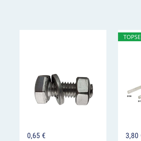
verbietet die Verkehrsteilnahme für Fuhrwer
Aufstellung zumeist dort, wo oder von wo an
TOPSE
0,65
€
3,80