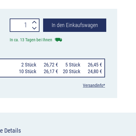
Verkehrszeichen
In den Einkaufswagen
257-
In ca. 13 Tagen bei Ihnen
52
Verbot
0
2 Stück
26,72 €
0
5 Stück
26,45 €
für
10 Stück
26,17 €
20 Stück
24,80 €
Gespannfuhrwerke
Versandinfo*
Menge
e Details