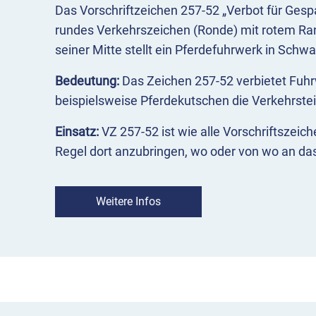
Das Vorschriftzeichen 257-52 „Verbot für Gesp
rundes Verkehrszeichen (Ronde) mit rotem Ra
seiner Mitte stellt ein Pferdefuhrwerk in Schw
Bedeutung:
Das Zeichen 257-52 verbietet Fuhr
beispielsweise Pferdekutschen die Verkehrste
Einsatz:
VZ 257-52 ist wie alle Vorschriftszeic
Regel dort anzubringen, wo oder von wo an das
Besonderheit:
Wenn einzelne Verkehrsarten a
sind die vorherige Ankündigung sowie der Hin
Weitere Infos
Umleitungen erforderlich. Informationen dazu
ausgesprochen werden können, bietet die Str
Abs. 1 bis 1b.
VZ 257-52 Verbot für Gespannfuhrwerk