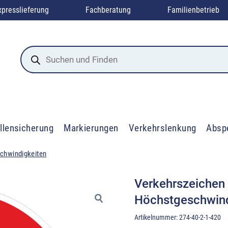
xpresslieferung
Fachberatung
Familienbetrieb
Products
search
llensicherung
Markierungen
Verkehrslenkung
Absp
chwindigkeiten
Verkehrszeichen
Höchstgeschwind
Artikelnummer:
274-40-2-1-420