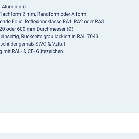
l: Aluminium
 Flachform 2 mm, Randform oder Alform
erende Folie: Reflexionsklasse RA1, RA2 oder RA3
20 oder 600 mm Durchmesser (Ø)
 einseitig, Rückseite grau lackiert in RAL 7043
sschilder gemäß StVO & VzKat
g mit RAL- & CE- Gütezeichen