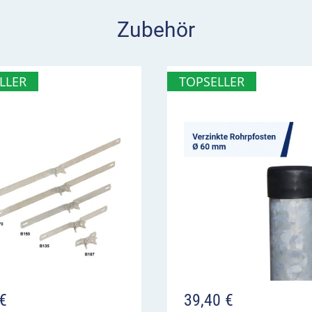
nnten, soll VZ 274-40
Zubehör
olt werden.
tuation berücksichtigt
LLER
TOPSELLER
gkeitsbeschränkung dazu
ringern. Sie sorgt häufig
Einrichtungen wie Schulen
ur StVO sind die
chen 274 enthalten.
igkeit 40 km/h im
km/h fahren
hnitt ist zu beachten
€
39,40
€
rung der Lärm- und