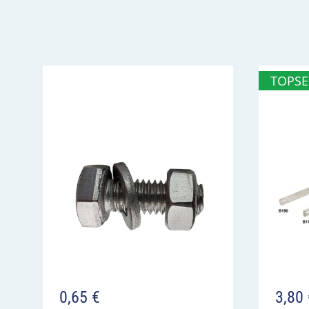
ortsunkundige Verkehrsteilnehmer abbiegen kö
hinter Kreuzungen und Einmündungen wiederh
Für die Anbringung soll die gesamte örtliche Si
TOPSE
werden. Unter anderem kann eine Geschwindi
beitragen, die Lärm- und Abgasbelastung zu ver
auch für mehr Sicherheit vor stark besuchten 
und Krankenhäusern.
Besonderheit:
In den Verwaltungsvorschriften z
ausführlichen Regelungen zum Einsatz von Zei
VZ 274-40 Zulässige Höchstgeschwind
Überblick
der Fahrverkehr darf nicht schneller als 40 
ausreichender Vorlauf vor dem Geltungsabsc
0,65
€
3,80
kann zu mehr Sicherheit und einer Verringe