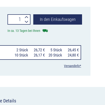
Verkehrszeichen
In den Einkaufswagen
274-
In ca. 13 Tagen bei Ihnen
40
Zulässige
0
2 Stück
26,72 €
0
5 Stück
26,45 €
Höchstgeschwindigkeit
10 Stück
26,17 €
20 Stück
24,80 €
40
Versandinfo*
km/h
Menge
e Details