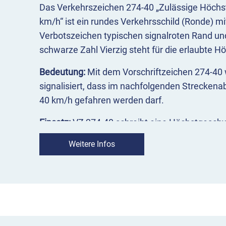
Das Verkehrszeichen 274-40 „Zulässige Höchs
km/h“ ist ein rundes Verkehrsschild (Ronde) m
Verbotszeichen typischen signalroten Rand un
schwarze Zahl Vierzig steht für die erlaubte H
Bedeutung:
Mit dem Vorschriftzeichen 274-40
signalisiert, dass im nachfolgenden Streckenabs
40 km/h gefahren werden darf.
Einsatz:
VZ 274-40 schreibt eine Höchstgeschw
vor. Das Zeichen wird zumeist nur dort einges
Weitere Infos
oder Richtungstafeln nicht ausreichen würden
Fahrweise hinzuwirken. Unter bestimmten Be
kann es mit Gefahrzeichen oder Zusatzzeiche
Zeichen 274-40 ist so aufzustellen, dass es se
Sichtverhältnissen rechtzeitig wahrgenommen 
innerorts 30 bis 50 Meter vor der Gefahrenste