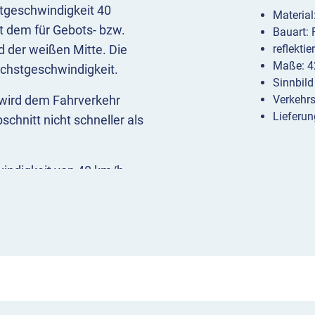
tgeschwindigkeit 40
Materia
it dem für Gebots- bzw.
Bauart:
d der weißen Mitte. Die
reflekti
Maße: 4
öchstgeschwindigkeit.
Sinnbild
 wird dem Fahrverkehr
Verkehr
Lieferun
chnitt nicht schneller als
indigkeit von 40 km/h
etzt, wo Gefahrzeichen
, um auf eine angepasste
dingungen (s. VwV-StVO)
n kombiniert werden. Das
lbst bei ungünstigen
werden kann; hierfür sind
lle ausreichend. Wo