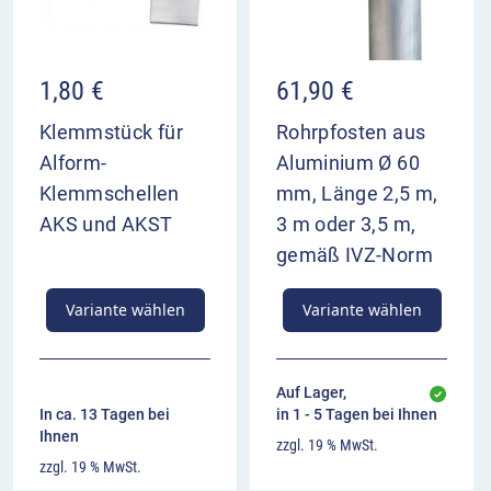
1,80
€
61,90
€
Klemmstück für
Rohrpfosten aus
Alform-
Aluminium Ø 60
Klemmschellen
mm, Länge 2,5 m,
AKS und AKST
3 m oder 3,5 m,
gemäß IVZ-Norm
Variante wählen
Variante wählen
Auf Lager,
In ca. 13 Tagen bei
in 1 - 5 Tagen bei Ihnen
Ihnen
zzgl. 19 % MwSt.
zzgl. 19 % MwSt.