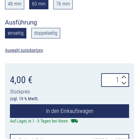
48 mm
60 mm
76 mm
Ausführung
einseitig
doppelseitig
Auswahl zurücksetzen
Alform-
4,00
€
Klemmschelle
Stückpreis
AKS
zzgl. 19 % MwSt.
Ø
In den Einkaufswagen
48,
60
Auf Lager, in 1 - 3 Tagen bei Ihnen
und
76