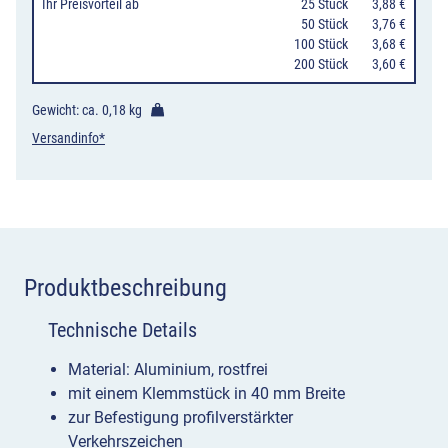
Ihr Preisvorteil
ab
25 Stück
3,88 €
mm,
50 Stück
3,76 €
100 Stück
3,68 €
doppel-
200 Stück
3,60 €
oder
einseitig
Gewicht: ca.
0,18 kg
Menge
Versandinfo*
Produktbeschreibung
Technische Details
Material: Aluminium, rostfrei
mit einem Klemmstück in 40 mm Breite
zur Befestigung profilverstärkter
Verkehrszeichen