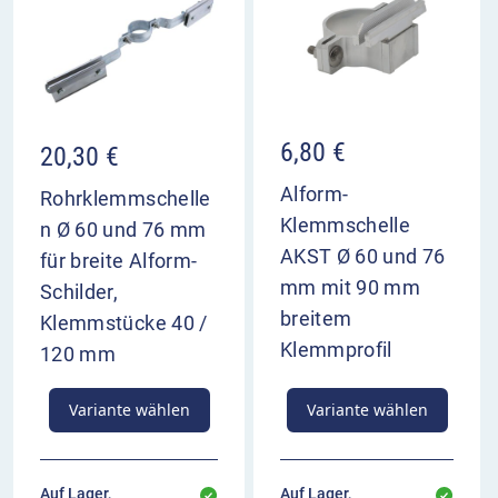
6,80
€
20,30
€
Alform-
Rohrklemmschelle
Klemmschelle
n Ø 60 und 76 mm
AKST Ø 60 und 76
für breite Alform-
mm mit 90 mm
Schilder,
breitem
Klemmstücke 40 /
Klemmprofil
120 mm
Variante wählen
Variante wählen
Auf Lager,
Auf Lager,