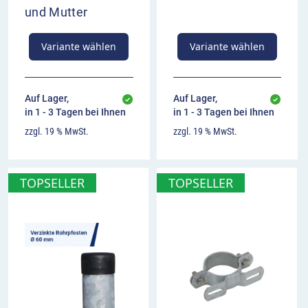
und Mutter
Überblick
Fahrzeuge dürfen das maximale Tempo von
Variante wählen
Variante wählen
100 km/h nicht überschreiten
Aufstellung mit ausreichendem Vorlauf vor der
Gefahrstelle
Auf Lager,
Auf Lager,
kann mit Gefahren- oder Zusatzzeichen
in 1 - 3 Tagen bei Ihnen
in 1 - 3 Tagen bei Ihnen
kombiniert werden
zzgl. 19 % MwSt.
zzgl. 19 % MwSt.
TOPSELLER
TOPSELLER