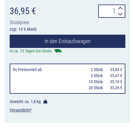
Verkehrszeiche
36,95
€
274-
Stückpreis
100
zzgl. 19 % MwSt.
Zulässige
In den Einkaufswagen
Höchstgeschwi
100
In ca. 13 Tagen bei Ihnen
km/h
Menge
Ihr Preisvorteil
ab
0
2 Stück
35,84 €
0
5 Stück
35,47 €
10 Stück
35,10 €
20 Stück
33,26 €
Gewicht: ca.
1,8 kg
Versandinfo*