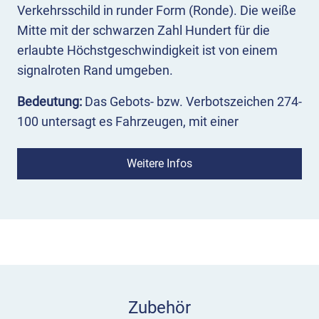
Verkehrsschild in runder Form (Ronde). Die weiße
Mitte mit der schwarzen Zahl Hundert für die
erlaubte Höchstgeschwindigkeit ist von einem
signalroten Rand umgeben.
Bedeutung:
Das Gebots- bzw. Verbotszeichen 274-
100 untersagt es Fahrzeugen, mit einer
Geschwindigkeit von mehr als 100 km/h zu
fahren.
Weitere Infos
Einsatz:
Das Vorschriftzeichen 274-100 legt die
Höchstgeschwindigkeit auf 100 Stundenkilometer
fest. Es steht in der Regel nur dort, wo
Gefahrzeichen oder Richtungstafeln nicht
ausreichen würden, um eine angepasste
Fahrweise zu erreichen. Unter bestimmten
Zubehör
Bedingungen (s. VwV-StVO) kann es mit