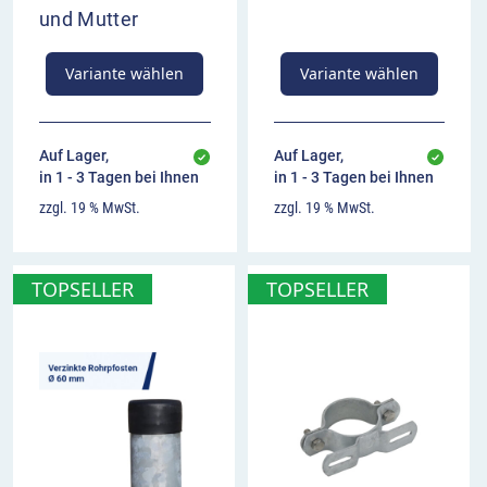
und Mutter
das maximale Fahrtempo von 110 km/h darf
nicht überschritten werden
Variante wählen
Variante wählen
bei Anbringung einen Vorlauf von 200 Metern
zum Risikoabschnitt einhalten
auf Autobahnen Wiederholung nach 1 km
Auf Lager,
Auf Lager,
empfohlen
in 1 - 3 Tagen bei Ihnen
in 1 - 3 Tagen bei Ihnen
zzgl. 19 % MwSt.
zzgl. 19 % MwSt.
TOPSELLER
TOPSELLER