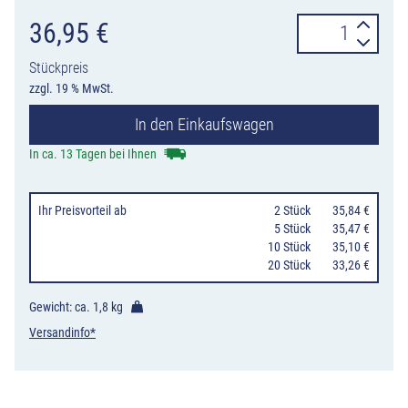
Verkehrszeiche
36,95
€
274-
Stückpreis
110
zzgl. 19 % MwSt.
Zulässige
In den Einkaufswagen
Höchstgeschwi
110
In ca. 13 Tagen bei Ihnen
km/h
Menge
Ihr Preisvorteil
ab
0
2 Stück
35,84 €
0
5 Stück
35,47 €
10 Stück
35,10 €
20 Stück
33,26 €
Gewicht: ca.
1,8 kg
Versandinfo*