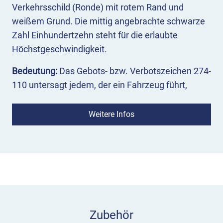
Verkehrsschild (Ronde) mit rotem Rand und
weißem Grund. Die mittig angebrachte schwarze
Zahl Einhundertzehn steht für die erlaubte
Höchstgeschwindigkeit.
Bedeutung:
Das Gebots- bzw. Verbotszeichen 274-
110 untersagt jedem, der ein Fahrzeug führt,
schneller als 110 Stundenkilometer zu fahren.
Weitere Infos
Einsatz:
Das Zeichen 274-110 schreibt eine
Höchstgeschwindigkeit von 110 km/h vor. Es
gehört zu den sogenannten Streckenverboten und
steht damit in der Regel nur dort, wo
Gefahrzeichen oder Leiteinrichtungen nicht
ausreichen würden, um eine angepasste
Fahrweise zu erreichen. Es kann in bestimmten
Zubehör
Situationen (s. VwV-StVO) mit Gefahrenzeichen