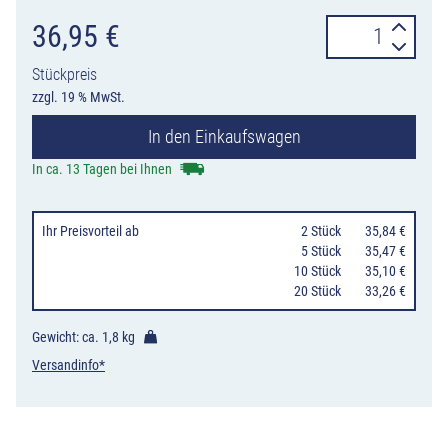
Verkehrszeiche
36,95
€
274-
Stückpreis
90
zzgl. 19 % MwSt.
Zulässige
In den Einkaufswagen
Höchstgeschwi
90
In ca. 13 Tagen bei Ihnen
km/h
Menge
Ihr Preisvorteil
ab
0
2 Stück
35,84 €
0
5 Stück
35,47 €
10 Stück
35,10 €
20 Stück
33,26 €
Gewicht: ca.
1,8 kg
Versandinfo*