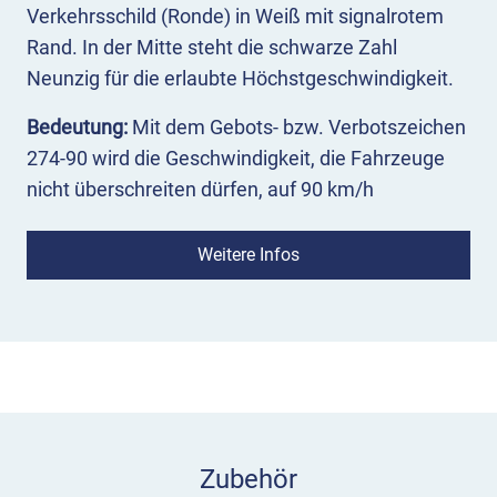
Verkehrsschild (Ronde) in Weiß mit signalrotem
Rand. In der Mitte steht die schwarze Zahl
Neunzig für die erlaubte Höchstgeschwindigkeit.
Bedeutung:
Mit dem Gebots- bzw. Verbotszeichen
274-90 wird die Geschwindigkeit, die Fahrzeuge
nicht überschreiten dürfen, auf 90 km/h
festgelegt.
Weitere Infos
Einsatz:
Das Vorschriftzeichen 274-90 ordnet eine
Höchstgeschwindigkeit von 90 km/h an. Es steht
in der Regel nur dort, wo Gefahrzeichen oder
Richtungstafeln nicht genügen würden, um eine
der Situation angepasste Fahrweise
herbeizuführen. Unter bestimmten Bedingungen
(s. VwV-StVO) kann es mit Gefahren- oder
Zubehör
Zusatzzeichen kombiniert werden. VZ 274-90 soll