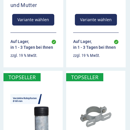
und Mutter
Überblick
Fahrzeuge dürfen das maximale Tempo von 90
Variante wählen
Variante wählen
km/h nicht überschreiten
Aufstellung mit ausreichendem Vorlauf zur
Risikostrecke
Auf Lager,
Auf Lager,
Kombination mit Gefahrzeichen oder
in 1 - 3 Tagen bei Ihnen
in 1 - 3 Tagen bei Ihnen
Zusatzzeichen möglich
zzgl. 19 % MwSt.
zzgl. 19 % MwSt.
TOPSELLER
TOPSELLER