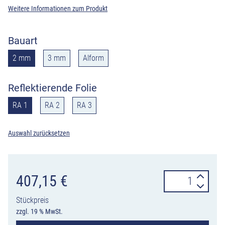
Weitere Informationen zum Produkt
Bauart
2 mm
3 mm
Alform
Reflektierende Folie
RA 1
RA 2
RA 3
Auswahl zurücksetzen
Verkehrszeiche
407,15
€
515-
Stückpreis
22
zzgl. 19 % MwSt.
Verschwenkung