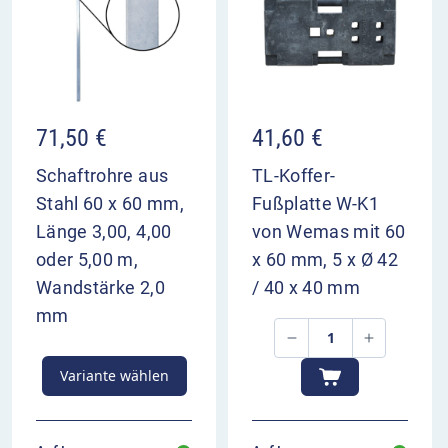
Verkehrsteilnehmern genügend Zeit zur
Vorbereitung zu geben.
VZ 515-22 im Überblick
kündigt die Verschwenkung aller drei
71,50
€
41,60
€
Fahrstreifen nach rechts an
2 linke Fahrstreifen sind auf Fahrzeuge bis 2 m
Schaftrohre aus
TL-Koffer-
Breite beschränkt
Stahl 60 x 60 mm,
Fußplatte W-K1
dient zur Vorwarnung der Verkehrsteilnehmer
Länge 3,00, 4,00
von Wemas mit 60
Aufstellung 200 m und 400 m vor Bezugspunkt
oder 5,00 m,
x 60 mm, 5 x Ø 42
Wandstärke 2,0
/ 40 x 40 mm
mm
Variante wählen