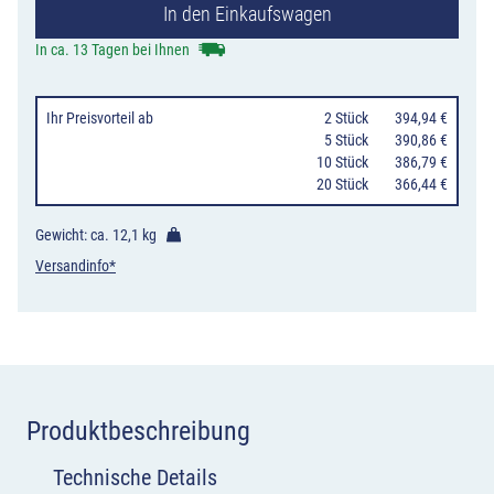
In den Einkaufswagen
ohne
Gegenverkehr
In ca. 13 Tagen bei Ihnen
mit
integriertem
Ihr Preisvorteil
ab
0
2 Stück
394,94 €
Zeichen
0
5 Stück
390,86 €
10 Stück
386,79 €
264,
20 Stück
366,44 €
3-
streifig
Gewicht: ca.
12,1 kg
nach
Versandinfo*
rechts
Menge
Produktbeschreibung
Technische Details