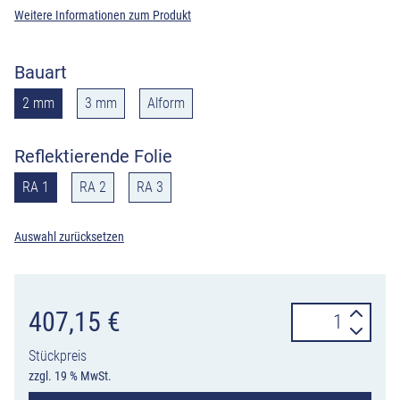
Weitere Informationen zum Produkt
Bauart
2 mm
3 mm
Alform
Reflektierende Folie
RA 1
RA 2
RA 3
Auswahl zurücksetzen
Verkehrszeiche
407,15
€
505-
Stückpreis
22
zzgl. 19 % MwSt.
Überleitungstaf