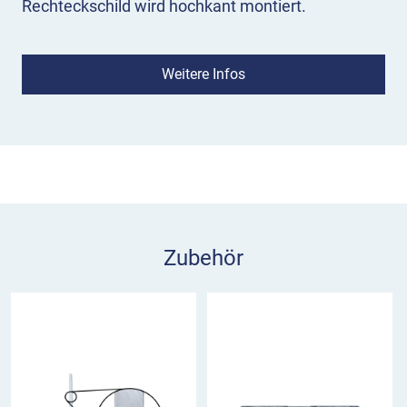
Rechteckschild wird hochkant montiert.
Bedeutung:
Das Schild 505-22 bereitet
Verkehrsteilnehmer darauf vor, dass die beiden
Weitere Infos
Fahrstreifen demnächst nach rechts übergeleitet
werden. In der Regel handelt es sich dabei um die
Rückleitung von Fahrstreifen, die zuvor auf die
Gegenfahrbahn geleitet wurden. VZ 264
beschränkt die Nutzung der beiden linken
Fahrstreifen auf Fahrzeuge mit einer Breite von
höchstens 2,2 m.
Zubehör
Einsatz:
Verkehrszeichen 505-22 kommt an
dreispurigen Fahrbahnen zum Einsatz, die an
Baustellen von der Gegenfahrbahn wieder
zurückgeleitet werden müssen. Die zwei linken
Fahrstreifen sind aufgrund der Enge nur für