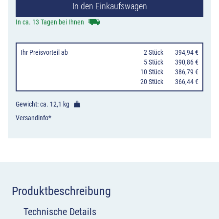
In den Einkaufswagen
ohne
Gegenverkehr
In ca. 13 Tagen bei Ihnen
mit
integriertem
Ihr Preisvorteil
ab
0
2 Stück
394,94 €
Zeichen
0
5 Stück
390,86 €
10 Stück
386,79 €
264
20 Stück
366,44 €
StVO,
3-
Gewicht: ca.
12,1 kg
streifig
Versandinfo*
nach
rechts
Menge
Produktbeschreibung
Technische Details