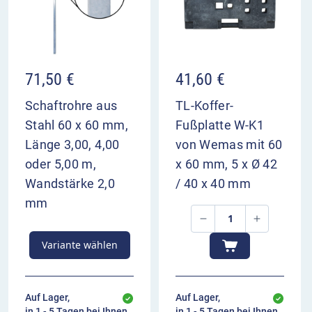
VZ 501-63 im Überblick
kündigt die Verschwenkung von 4 Fahrstreifen
nach rechts an
die zwei linken Fahrstreifen werden von der
71,50
€
41,60
€
Gegenfahrbahn übergeleitet
dient zur Vorwarnung der Verkehrsteilnehmer
Schaftrohre aus
TL-Koffer-
Aufstellung 200 m und 400 m vor dem
Stahl 60 x 60 mm,
Fußplatte W-K1
Bezugspunkt
Länge 3,00, 4,00
von Wemas mit 60
oder 5,00 m,
x 60 mm, 5 x Ø 42
Wandstärke 2,0
/ 40 x 40 mm
mm
Variante wählen
Auf Lager,
Auf Lager,
in 1 - 5 Tagen bei Ihnen
in 1 - 5 Tagen bei Ihnen