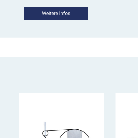
Einsatz:
Verkehrszeichen 501-62 kommt an vie
Weitere Infos
zum Einsatz, die an Baustellen von der Gegenf
zurückgeleitet werden müssen. Es wird 200 m
Überleitungsbeginn aufgestellt, um den Verk
Zeit zur Vorbereitung zu geben. Bei mehreren F
Richtung sollten Sie eine weitere Überleitungs
Bezugspunkt aufstellen.
VZ 501-62 im Überblick
kündigt die Verschwenkung von 4 Fahrstreif
der linke Fahrstreifen wird von der Gegenfa
dient zur Vorwarnung der Verkehrsteilnehm
Aufstellung 200 m und 400 m vor dem Bezu