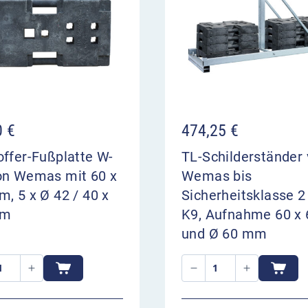
0
€
474,25
€
ffer-Fußplatte W-
TL-Schilderständer
on Wemas mit 60 x
Wemas bis
, 5 x Ø 42 / 40 x
Sicherheitsklasse 2
mm
K9, Aufnahme 60 x 
und Ø 60 mm