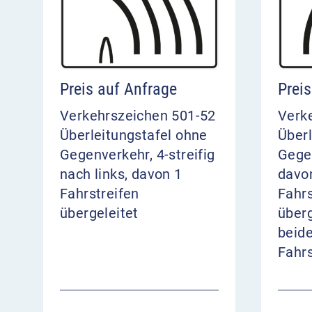
Preis auf Anfrage
Prei
Verkehrszeichen 501-52
Verk
Überleitungstafel ohne
Überl
Gegenverkehr, 4-streifig
Gegen
nach links, davon 1
davon
Fahrstreifen
Fahrs
übergeleitet
überg
beid
Fahr