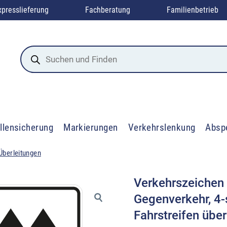
xpresslieferung
Fachberatung
Familienbetrieb
Products
search
llensicherung
Markierungen
Verkehrslenkung
Absp
Überleitungen
Verkehrszeichen 
Gegenverkehr, 4-s
Fahrstreifen über