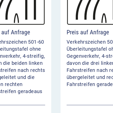
s auf Anfrage
Preis auf Anfrage
ehrszeichen 501-60
Verkehrszeichen 50
eitungstafel ohne
Überleitungstafel o
verkehr, 4-streifig,
Gegenverkehr, 4-stre
 die beiden linken
davon die drei linke
treifen nach rechts
Fahrstreifen nach r
eleitet und die
übergeleitet und re
en rechten
Fahrstreifen gerad
streifen geradeaus