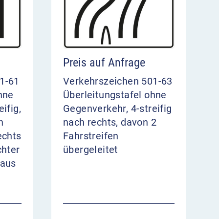
Preis auf Anfrage
1-61
Verkehrszeichen 501-63
hne
Überleitungstafel ohne
ifig,
Gegenverkehr, 4-streifig
n
nach rechts, davon 2
echts
Fahrstreifen
chter
übergeleitet
eaus