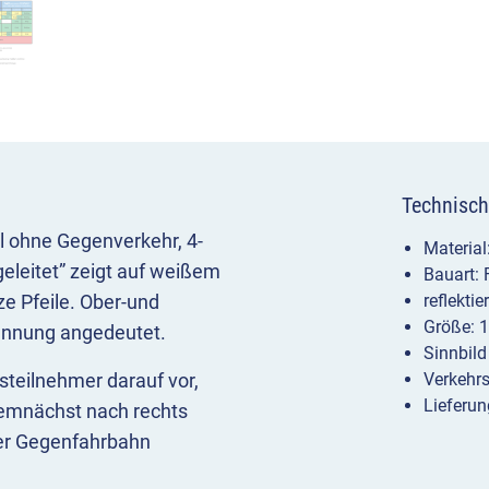
Technisch
l ohne Gegenverkehr, 4-
Materia
geleitet” zeigt auf weißem
Bauart:
e Pfeile. Ober-und
reflekti
Größe: 
rennung angedeutet.
Sinnbild
steilnehmer darauf vor,
Verkehr
Lieferun
 demnächst nach rechts
 der Gegenfahrbahn