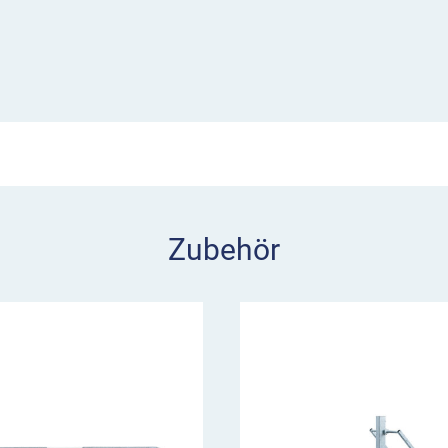
rspurigen Fahrbahnen
ahrbahn teilweise wieder
 vor dem
ehrsteilnehmern genügend
ahrstreifen für eine
tafel ca. 400 m vor dem
Zubehör
en nach rechts an
hrbahn übergeleitet
er
gspunkt