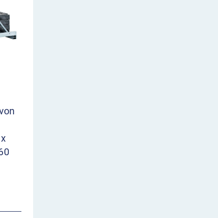
 von
 x
60