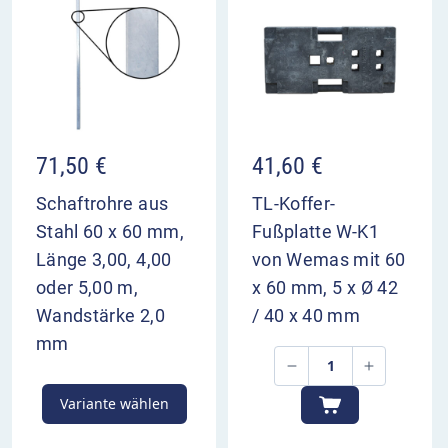
Überleitungstafel ca. 400 m vor dem Bezugspunkt
aufstellen.
VZ 501-61 im Überblick
kündigt die Rückführung der linken Fahrstreifen
von der Gegenfahrbahn an
71,50
€
41,60
€
der rechte Fahrstreifen führt weiter geradeaus
dient zur Vorwarnung der Verkehrsteilnehmer
Schaftrohre aus
TL-Koffer-
Aufstellung 200 m und 400 m vor dem
Stahl 60 x 60 mm,
Fußplatte W-K1
Bezugspunkt
Länge 3,00, 4,00
von Wemas mit 60
oder 5,00 m,
x 60 mm, 5 x Ø 42
Wandstärke 2,0
/ 40 x 40 mm
mm
Variante wählen