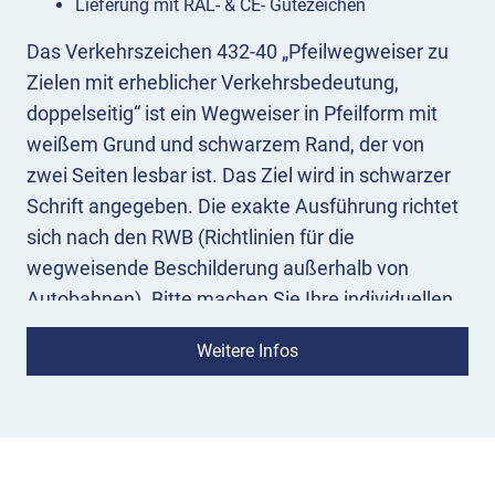
Lieferung mit RAL- & CE- Gütezeichen
Das Verkehrszeichen 432-40 „Pfeilwegweiser zu
Zielen mit erheblicher Verkehrsbedeutung,
doppelseitig“ ist ein Wegweiser in Pfeilform mit
weißem Grund und schwarzem Rand, der von
zwei Seiten lesbar ist. Das Ziel wird in schwarzer
Schrift angegeben. Die exakte Ausführung richtet
sich nach den RWB (Richtlinien für die
wegweisende Beschilderung außerhalb von
Autobahnen). Bitte machen Sie Ihre individuellen
Angaben zur Schildbeschriftung!
Weitere Infos
Bedeutung:
Der weiße Pfeilwegweiser 432-40
dient der Orientierung von Verkehrsteilnehmenden
innerhalb einer geschlossenen Ortschaft oder in
der Nähe davon. Sie erreichen das genannte Ziel,