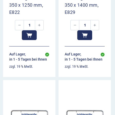
350 x 1250 mm,
350 x 1400 mm,
zeigt die Abbiegerichtung zum Ziel an
Orientierungshilfe am Entscheidungspunkt
E822
E829
Anbringung hinter der Abbiegestelle
Auf Lager,
Auf Lager,
in 1 - 5 Tagen bei Ihnen
in 1 - 5 Tagen bei Ihnen
zzgl. 19 % MwSt.
zzgl. 19 % MwSt.