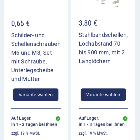
Beispiel Bahnhöfe, Flughäfen, Ortsteile,
Universitäten, Messen, Industrie- oder
Erholungsgebiete sein.
3,80
€
0,65
€
VZ 432-20 Pfeilwegweiser zu Zielen mit
Stahlbandschellen,
Schilder- und
erheblicher Verkehrsbedeutung,
Lochabstand 70
Schellenschrauben
rechtsweisend im Überblick
bis 900 mm, mit 2
M6 und M8, Set
Langlöchern
mit Schraube,
zeigt die Abbiegerichtung zum Ziel an
Orientierungshilfe am Entscheidungspunkt
Unterlegscheibe
Anbringung hinter der Abbiegestelle
und Mutter
Variante wählen
Variante wählen
Auf Lager,
Auf Lager,
in 1 - 3 Tagen bei Ihnen
in 1 - 3 Tagen bei Ihnen
zzgl. 19 % MwSt.
zzgl. 19 % MwSt.