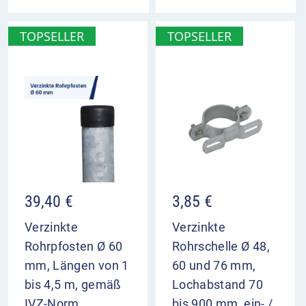
TOPSELLER
TOPSELLER
39,40
€
3,85
€
Verzinkte
Verzinkte
Rohrpfosten Ø 60
Rohrschelle Ø 48,
mm, Längen von 1
60 und 76 mm,
bis 4,5 m, gemäß
Lochabstand 70
IVZ-Norm
bis 900 mm, ein- /