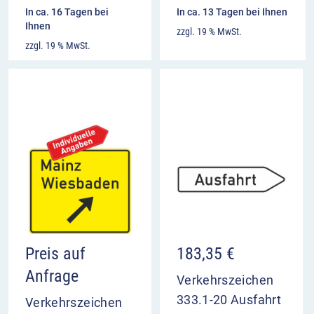
Wegweiser auf Kraftfahr- und
In ca. 16 Tagen bei
In ca. 13 Tagen bei Ihnen
autobahnähnlichen Straßen
Ihnen
zzgl. 19 % MwSt.
Einsatz innerhalb geschlossener Ortschaften
zzgl. 19 % MwSt.
Anbringung an Abbiegestelle oder dort, wo
Spurwechsel beginnen soll
Preis auf
183,35
€
Anfrage
Verkehrszeichen
333.1-20 Ausfahrt
Verkehrszeichen