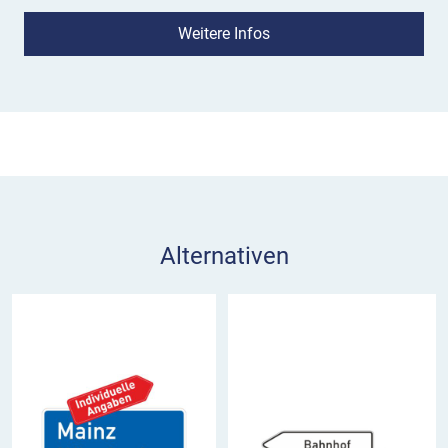
Autobahnen). Bitte kontaktieren Sie uns, um Ihre
Weitere Infos
individuellen Angaben zu Ausführung und Ziel zu
machen!
Bedeutung:
Das Verkehrsschild 332.1-20 ist ein
Hinweisschild auf autobahnähnlich ausgebauten
Straßen, das an einem Entscheidungspunkt
innerhalb geschlossener Ortschaften als
Wegweiser dient.
Alternativen
Einsatz:
Das Richtzeichen 332.1-20 hilft bei der
Orientierung und Entscheidung an einem
Knotenpunkt. Wie bei VZ 432 sind auf der weißen
Ausfahrttafel vorzugsweise Ziele mit hoher
Verkehrsbedeutung wie etwa Ortsteile, Flughäfen,
Industrie- oder Freizeitgebiete anzugeben. Das
Zeichen 332.1-20 steht entweder an der Stelle, an