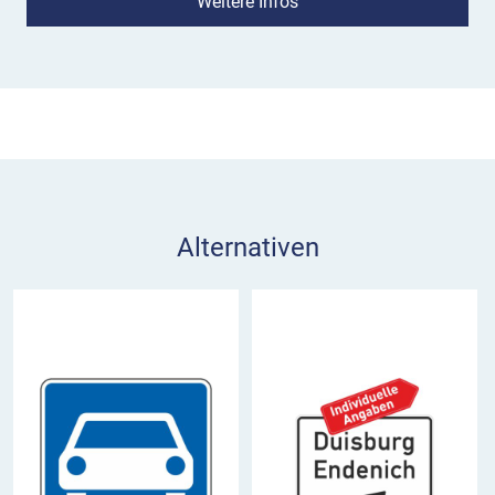
Weitere Infos
zu machen!
Bedeutung:
Das Verkehrsschild 332.1 dient als
Wegweiser an einem Entscheidungspunkt auf der
Kraftfahrstraße oder einer autobahnähnlich
ausgebauten Straße.
Einsatz:
Das Richtzeichen VZ 332.1 hilft bei der
Orientierung und Entscheidung an einem
Alternativen
Knotenpunkt. Die gelbe Ausfahrttafel steht
entweder an der Stelle, an der abzubiegen ist oder
dort, wo der Spurwechsel auf den Abbiegestreifen
begonnen werden soll. Der diagonal nach rechts
oben weisende Pfeil soll die Ausfahrenden
motivieren, auf den Verzögerungs- oder
Abbiegestreifen zu wechseln.