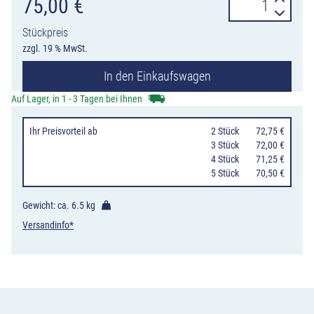
Wandarm
75,00
€
zum
Stückpreis
Andübeln,
zzgl. 19 % MwSt.
Ø
In den Einkaufswagen
76
mm,
Auf Lager, in 1 - 3 Tagen bei Ihnen
500
Ihr Preisvorteil
ab
0
2 Stück
72,75 €
mm
0
3 Stück
72,00 €
Länge,
0
4 Stück
71,25 €
0
5 Stück
70,50 €
400
mm
Gewicht: ca.
6.5 kg
Höhe
Versandinfo*
Menge