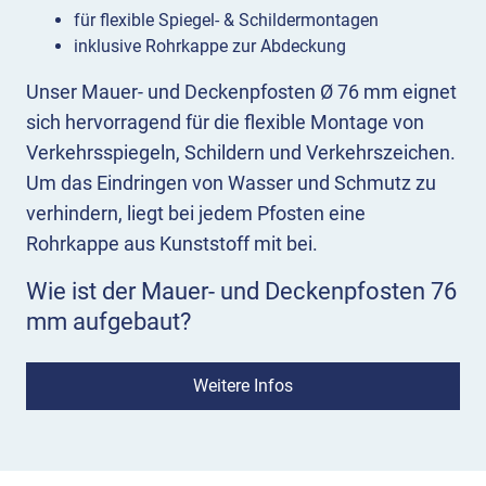
für flexible Spiegel- & Schildermontagen
inklusive Rohrkappe zur Abdeckung
Unser Mauer- und Deckenpfosten Ø 76 mm eignet
sich hervorragend für die flexible Montage von
Verkehrsspiegeln, Schildern und Verkehrszeichen.
Um das Eindringen von Wasser und Schmutz zu
verhindern, liegt bei jedem Pfosten eine
Rohrkappe aus Kunststoff mit bei.
Wie ist der Mauer- und Deckenpfosten 76
mm aufgebaut?
Der Mauerpfosten mit Bodenplatte besteht aus
verzinktem Stahl. Der runde Pfosten ist auf
Weitere Infos
einer viereckigen Stahlplatte aufgeschweißt,
feuerverzinkt und in den Längen von 800 und 1200
mm lieferbar.