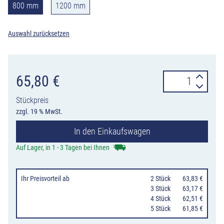
800 mm
1200 mm
Auswahl zurücksetzen
Mauer-
65,80
€
und
Stückpreis
Deckenpfosten
zzgl. 19 % MwSt.
Ø
In den Einkaufswagen
76
mm,
Auf Lager, in 1 - 3 Tagen bei Ihnen
800
oder
Ihr Preisvorteil
ab
0
2 Stück
63,83 €
1200
0
3 Stück
63,17 €
0
4 Stück
62,51 €
mm
0
5 Stück
61,85 €
Länge