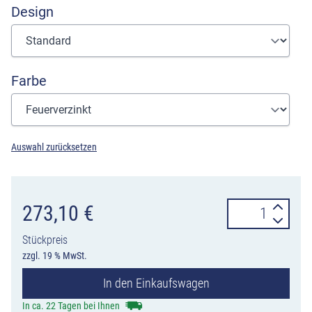
Design
Farbe
Auswahl zurücksetzen
Standabfallbehä
273,10
€
am
Stückpreis
Pfosten
zzgl. 19 % MwSt.
20
In den Einkaufswagen
Liter,
halbrund
In ca. 22 Tagen bei Ihnen