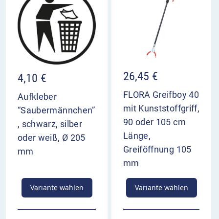
Behälterkorpus: gelocht
Inhalt Ascher: ca. 2 Liter
Behältermaße: ca. 340 x 325 x 230 mm (HxBxT)
Behälter: Stahlblech 0,75 mm
Deckelscheibe: Stahlblech 4,0 mm
Ascher: Stahlblech 2,0 mm
Pfosten: Quadratrohr 50 x 50 mm
26,45
€
4,10
€
Technisch bedingt erscheinen Farbausführungen
FLORA Greifboy 40
Aufkleber
auf Ihrem Endgerät möglicherweise abweichend
mit Kunststoffgriff,
“Saubermännchen”
zu dem tatsächlich geliefertem Produkt.
90 oder 105 cm
, schwarz, silber
Länge,
oder weiß, Ø 205
Greiföffnung 105
mm
mm
Variante wählen
Variante wählen