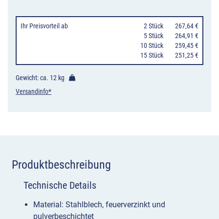
mit
Ascher
Ihr Preisvorteil
ab
0
2 Stück
267,64 €
&
0
5 Stück
264,91 €
10 Stück
259,45 €
Dach,
15 Stück
251,25 €
optional
gelocht
Gewicht: ca.
12 kg
7079
Versandinfo*
Menge
Produktbeschreibung
Technische Details
Material: Stahlblech, feuerverzinkt und
pulverbeschichtet