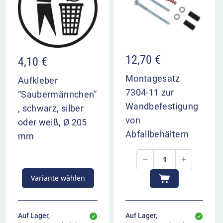
Bodenklappe: Stahlblech 3,0 mm
Bodenscharnier: Stahlblech 3,0 mm
Befestigungsschiene: Stahlblech 3,0 mm
angschweißte Rohrschellen: Ø 60 mm
Einwurföffnung in der Deckelhaube Ø 160 mm
12,70
€
4,10
€
Montagesatz
Aufkleber
7304-11 zur
“Saubermännchen”
Wandbefestigung
, schwarz, silber
von
oder weiß, Ø 205
Abfallbehältern
mm
Variante wählen
Auf Lager,
Auf Lager,