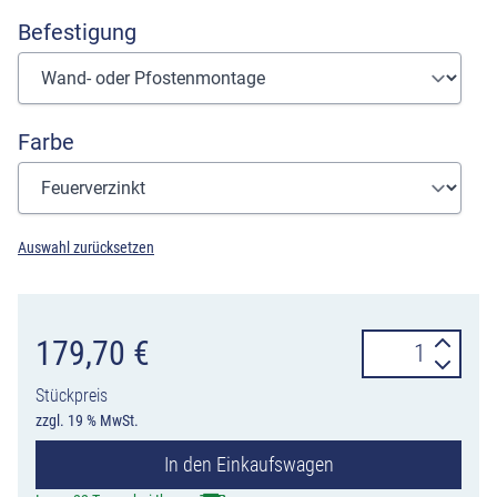
Befestigung
Farbe
Auswahl zurücksetzen
Abfallbehälter
179,70
€
50
Stückpreis
Liter
zzgl. 19 % MwSt.
mit
In den Einkaufswagen
Noppenblech-