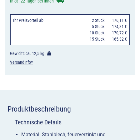
Design,
In ca. 22 Tagen bei Ihnen
Wand-
oder
Ihr Preisvorteil
ab
0
2 Stück
176,11 €
Pfostenmontag
0
5 Stück
174,31 €
10 Stück
170,72 €
Typ
15 Stück
165,32 €
7008-
10
Gewicht: ca.
12,5 kg
Menge
Versandinfo*
Produktbeschreibung
Technische Details
Material: Stahlblech, feuerverzinkt und