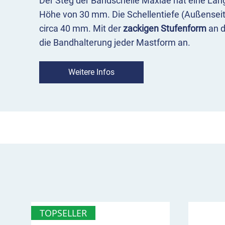
Der Steg der Bandschelle Maxlae hat eine Lä
Höhe von 30 mm. Die Schellentiefe (Außenseit
circa 40 mm. Mit der
zackigen Stufenform
an d
die Bandhalterung jeder Mastform an.
Der feuerverzinkte Stahl ist rostfrei und bruch
Weitere Infos
zwischen den äußeren Langlöchern liegt bei 
zusätzliche Befestigungsloch
mittig im Steg e
Schildern in verschiedenen Positionen.
Wie montiere ich die Bandschelle mi
Die Maxlae-Schelle erhalten Sie inklusive 2 
Muttern.
Eine der Schrauben hat einen langen S
den Sie das Spannband bis max. 29 mm Breite
Legen Sie das Stahlband um die ungeschlit
des
kurzen Bandendes
muss einem Drittel
TOPSELLER
entsprechen, aber mindestens 100 mm betr