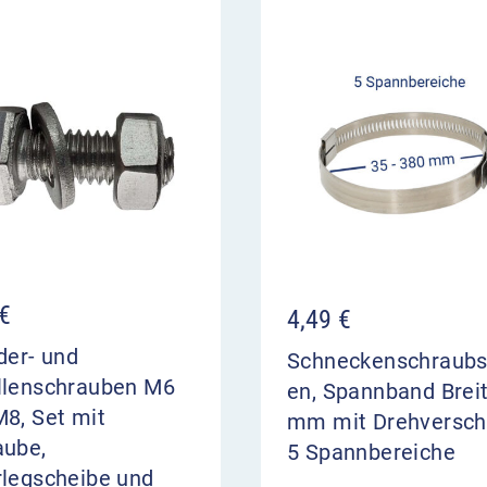
 Montagelänge (je nach
s und rechts ein Stück
nd stecken Sie
das
chraube.
as Stahlband wickelt sich
annt. Das Band muss
gewickelt werden.
 lösen Sie sie schnell und
€
4,49
€
nfalls bei uns im Shop.
der- und
Schneckenschraubs
llenschrauben M6
en, Spannband Brei
8, Set mit
mm mit Drehversch
aube,
5 Spannbereiche
rlegscheibe und