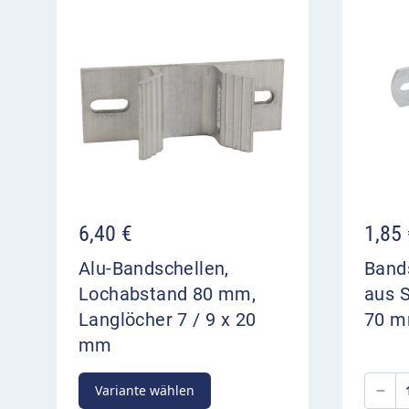
6,40
€
1,85
Alu-Bandschellen,
Bands
Lochabstand 80 mm,
aus 
Langlöcher 7 / 9 x 20
70 
mm
Variante wählen