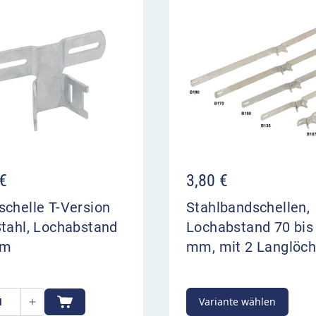
€
3,80
€
chelle T-Version
Stahlbandschellen,
Stahl, Lochabstand
Lochabstand 70 bis
mm
mm, mit 2 Langlöch
Variante wählen