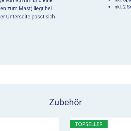
nge von 95 mm und eine
inkl. 2 
en zum Mast) liegt bei
er Unterseite passt sich
fest. Der Lochabstand
60 – 80 mm. Das
rmöglicht die Montage von
t Spannschrauben?
Spannschrauben und
chlitz in der Mitte
, durch
 ziehen.
Zubehör
zte Schraube. Die Länge
 des Rohrumfangs
TOPSELLER
agen.