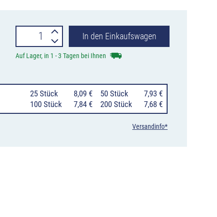
Bandschelle
In den Einkaufswagen
Maxlae
Auf Lager, in 1 - 3 Tagen bei Ihnen
mit
Spannschrauben,
25 Stück
8,09 €
50 Stück
7,93 €
Lochabstand
100 Stück
7,84 €
200 Stück
7,68 €
60-
Versandinfo*
80
mm
Menge