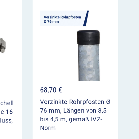
68,70
€
Verzinkte Rohrpfosten Ø
chell
76 mm, Längen von 3,5
te 16
bis 4,5 m, gemäß IVZ-
luss,
Norm