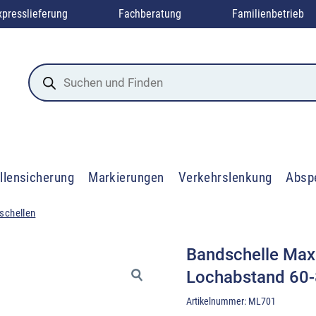
xpresslieferung
Fachberatung
Familienbetrieb
Products
search
llensicherung
Markierungen
Verkehrslenkung
Absp
schellen
Bandschelle Max
Lochabstand 60
Artikelnummer:
ML701