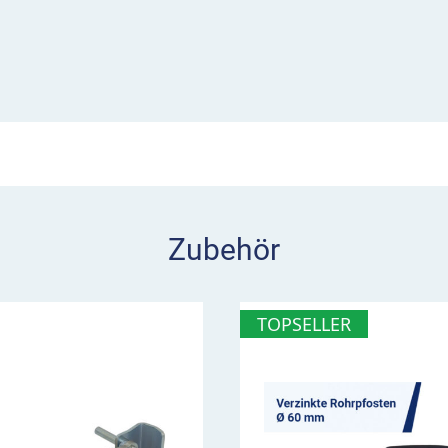
b ermitteln und das
m in Längen von 500, 750
 2,9 mm. Bei der
nicht mitgerechnet.
Zubehör
TOPSELLER