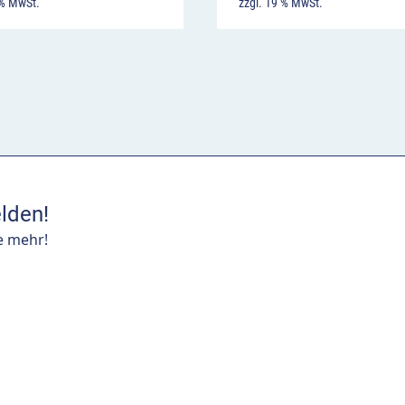
 % MwSt.
zzgl. 19 % MwSt.
lden!
e mehr!