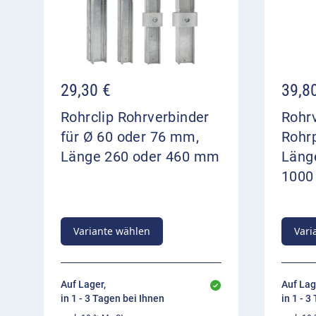
29,30
€
39,8
Rohrclip Rohrverbinder
Rohrv
für Ø 60 oder 76 mm,
Rohr
Länge 260 oder 460 mm
Läng
100
Variante wählen
Vari
Auf Lager,
Auf Lag
in 1 - 3 Tagen bei Ihnen
in 1 - 3