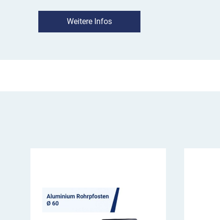
Stärke und Abmessung des Standpfostens vora
Verlängerungsrohr entsprechend auswählen.
Weitere Infos
Erhältlich ist die Rohrverlängerung für Ø 60 m
und 1000 mm. Die Wandstärke beträgt 2,0 oder
angegebenen Rohrlänge wird das Einsteckrohr 