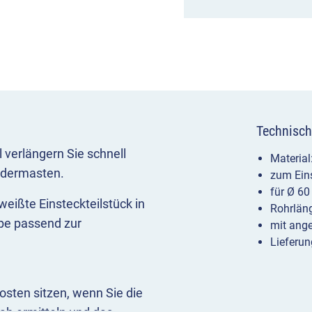
Technisch
 verlängern Sie schnell
Material
ldermasten.
zum Eins
für Ø 6
eißte Einsteckteilstück in
Rohrlän
pe passend zur
mit ang
Lieferun
osten sitzen, wenn Sie die