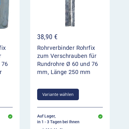
38,90
€
fix
Rohrverbinder Rohrfix
r
zum Verschrauben für
 76
Rundrohre Ø 60 und 76
r
mm, Länge 250 mm
Variante wählen
Auf Lager,
in 1 - 3 Tagen bei Ihnen