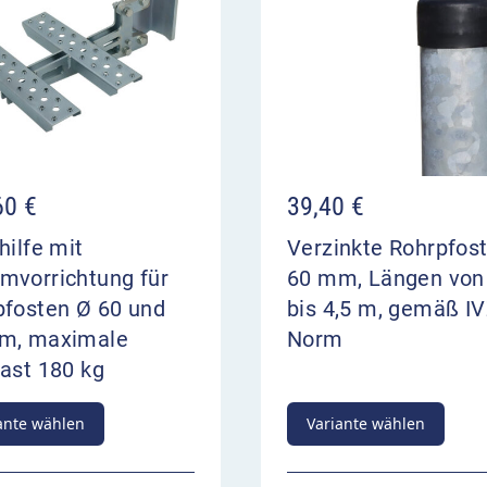
60
€
39,40
€
hilfe mit
Verzinkte Rohrpfos
mvorrichtung für
60 mm, Längen von
pfosten Ø 60 und
bis 4,5 m, gemäß IV
m, maximale
Norm
ast 180 kg
ante wählen
Variante wählen