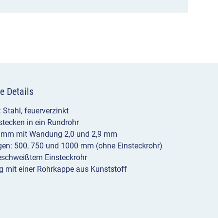
500,
750
oder
1000
mm
e Details
Menge
: Stahl, feuerverzinkt
tecken in ein Rundrohr
0 mm mit Wandung 2,0 und 2,9 mm
gen: 500, 750 und 1000 mm (ohne Einsteckrohr)
eschweißtem Einsteckrohr
g mit einer Rohrkappe aus Kunststoff