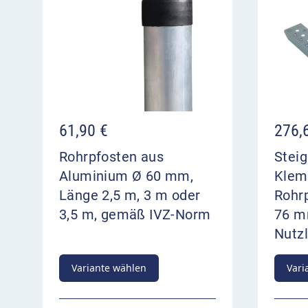
61,90
€
276,
Rohrpfosten aus
Steig
Aluminium Ø 60 mm,
Klem
Länge 2,5 m, 3 m oder
Rohr
3,5 m, gemäß IVZ-Norm
76 m
Nutzl
Variante wählen
Vari