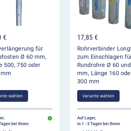
0
€
17,85
€
erlängerung für
Rohrverbinder Long
pfosten Ø 60 mm,
zum Einschlagen fü
e 500, 750 oder
Rundrohre Ø 60 und
0 mm
mm, Länge 160 ode
300 mm
ante wählen
Variante wählen
er,
Auf Lager,
 Tagen bei Ihnen
in 1 - 3 Tagen bei Ihnen