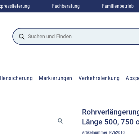
xpresslieferung
Fachberatung
Familienbetrieb
Products
search
llensicherung
Markierungen
Verkehrslenkung
Absp
Rohrverlängerun
Länge 500, 750
Artikelnummer:
RV62010