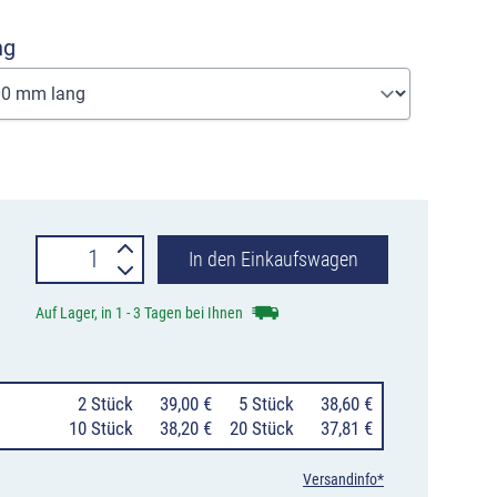
ng
Rohrverlängerung
In den Einkaufswagen
für
Auf Lager, in 1 - 3 Tagen bei Ihnen
Rohrpfosten
Ø
0
2 Stück
39,00 €
0
5 Stück
38,60 €
60
10 Stück
38,20 €
20 Stück
37,81 €
mm,
Versandinfo*
Länge