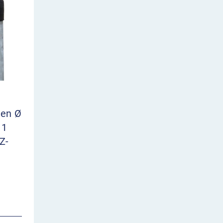
ten Ø
 1
Z-