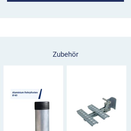
schnell in die Rohrpfosten einsetzen. Es gibt keine
außenliegenden Teile, die bei der Anbringung von
Schildern stören könnten.
Wie nutze ich den Rohrverbinder Rohrfix?
Schieben Sie den Rohrverbinder über den schon
montierten Rohrpfosten und den zweiten Pfosten
Zubehör
oben auf den Rohrfix.
Durch das Andrehen der Inbusschraube in der
Mitte werden die beiden miteinander
verbundenen Stahl-U-Profile nach außen an die
Innenseiten der runden Pfosten gedrückt und
fixiert. So sorgen Sie für einen sicheren Halt.