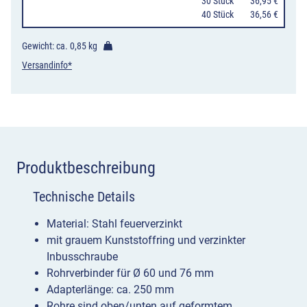
30 Stück
36,95 €
76
40 Stück
36,56 €
mm,
Länge
Gewicht: ca.
0,85 kg
250
Versandinfo*
mm
Menge
Produktbeschreibung
Technische Details
Material: Stahl feuerverzinkt
mit grauem Kunststoffring und verzinkter
Inbusschraube
Rohrverbinder für Ø 60 und 76 mm
Adapterlänge: ca. 250 mm
Rohre sind oben/unten auf geformtem