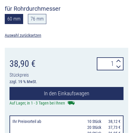
für Rohrdurchmesser
60 mm
76 mm
Auswahl zurücksetzen
Rohrverbinder
38,90
€
Rohrfix
Stückpreis
zum
zzgl. 19 % MwSt.
Verschrauben
In den Einkaufswagen
für
Rundrohre
Auf Lager, in 1 - 3 Tagen bei Ihnen
Ø
60
Ihr Preisvorteil
ab
10 Stück
38,12 €
und
20 Stück
37,73 €