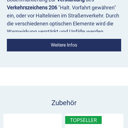
Verkehrszeichens 206
"Halt. Vorfahrt gewähren"
ein, oder vor Haltelinien im Straßenverkehr. Durch
die verschiedenen optischen Elemente wird die
Warnwirkung verstärkt und Unfälle werden
vermieden.
Weitere Infos
Ebenfalls empfehlen wir Ihnen die PREMARK™
Buchstaben "STOP" vor Schranken und in
Parkhäusern. Das hochwertige Material zur
Dauermarkierung ist dank reflektierender
Glasperlen bei allen Witterungs- und
Lichtverhältnissen erkennbar. Außerdem sind die
aufgebrannten Markierungen bis zu 10-mal
Zubehör
haltbarer als klassische Farbmarkierungen. So
können Sie sicher sein, dass das wichtige Symbol
TOPSELLER
nicht übersehen wird!