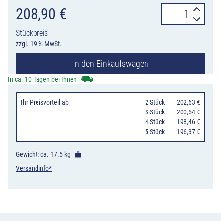
PREMARK™
208,90
€
Buchstaben
Stückpreis
"STOP",
zzgl. 19 % MwSt.
Schriftart
In den Einkaufswagen
DIN
1451,
In ca. 10 Tagen bei Ihnen
Höhe
Ihr Preisvorteil
ab
0
2 Stück
202,63 €
2400
0
3 Stück
200,54 €
mm
0
4 Stück
198,46 €
0
5 Stück
196,37 €
Menge
Gewicht: ca.
17.5 kg
Versandinfo*