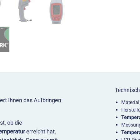
Technisch
rt Ihnen das Aufbringen
Material
Herstell
Tempera
t, ob die
Messung
Temperatur
erreicht hat.
Tempera
LCD Dis