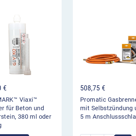
0
€
508,75
€
ARK™ Viaxi™
Promatic Gasbrenn
r für Beton und
mit Selbstzündung 
stein, 380 ml oder
5 m Anschlussschl
g