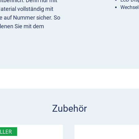
ntbehrlich. Denn nur mit
Wechsel
aterial vollständig mit
e auf Nummer sicher. So
 denen Sie mit dem
EMARK™ Infrarot-
ch die
vollständige
sanleitung von uns mit
Zubehör
LLER