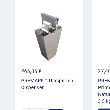
265,85
€
27,4
PREMARK™ Glasperlen
PREM
Dispenser
Prime
Natur
3,5 k