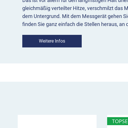
Das ist vor allem für den langfristigen Halt une
gleichmäßig verteilter Hitze, verschmilzt das M
dem Untergrund. Mit dem Messgerät gehen Si
finden Sie ganz einfach die Stellen heraus, an
Gasbrenner nachbrennen sollten.
Weitere Infos
Auch die Nachkontrolle lässt sich mit dem PR
Thermometer ganz einfach erledigen. Denn au
Auskühlung
stellen Sie damit fest.
Sie erhalten bei der Lieferung eine Bedienung
dazu.
TOPSE