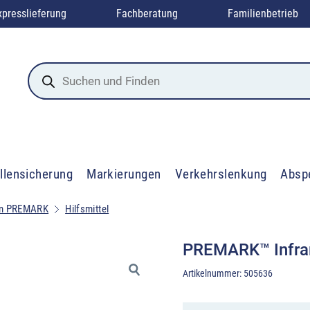
xpresslieferung
Fachberatung
Familienbetrieb
Products
search
llensicherung
Markierungen
Verkehrslenkung
Absp
en PREMARK
Hilfsmittel
PREMARK™ Infra
Artikelnummer:
505636