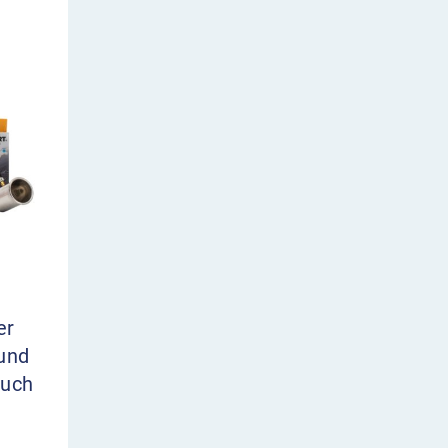
er
und
auch