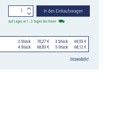
PREMARK™
In den Einkaufswagen
Infrarot-
Auf Lager, in 1 - 3 Tagen bei Ihnen
Thermometer
Menge
0
2 Stück
70,27 €
0
3 Stück
69,55 €
0
4 Stück
68,83 €
0
5 Stück
68,12 €
Versandinfo*