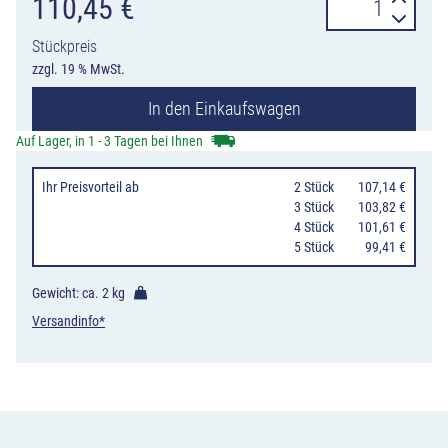
Schablonensat
110,45
€
KIT
Stückpreis
Nr.
zzgl. 19 % MwSt.
1
In den Einkaufswagen
für
Ein-
Auf Lager, in 1 - 3 Tagen bei Ihnen
und
Ihr Preisvorteil
ab
0
2 Stück
107,14 €
Ausfahrten
0
3 Stück
103,82 €
und
0
4 Stück
101,61 €
0
5 Stück
99,41 €
Parkplätze
Menge
Gewicht: ca.
2 kg
Versandinfo*