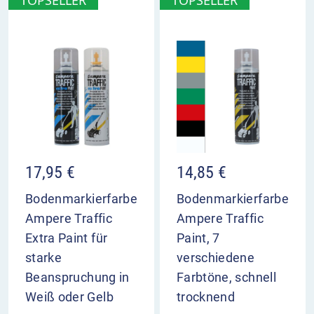
60 mm, Wortbreite 685 mm)
STOP
(Buchstaben: Höhe 400 mm x Breite 160
mm, Wortbreite 700 mm)
Behindertensymbol groß
(Höhe 600 mm
x Breite 500 mm)
Pfeil
(Länge 600 mm x Breite 400 mm)
2x Behindertensymbol klein
(Höhe 300 mm
x Breite 250 mm)
17,95
€
14,85
€
Bodenmarkierfarbe
Bodenmarkierfarbe
Ampere Traffic
Ampere Traffic
Extra Paint für
Paint, 7
starke
verschiedene
Beanspruchung in
Farbtöne, schnell
Weiß oder Gelb
trocknend