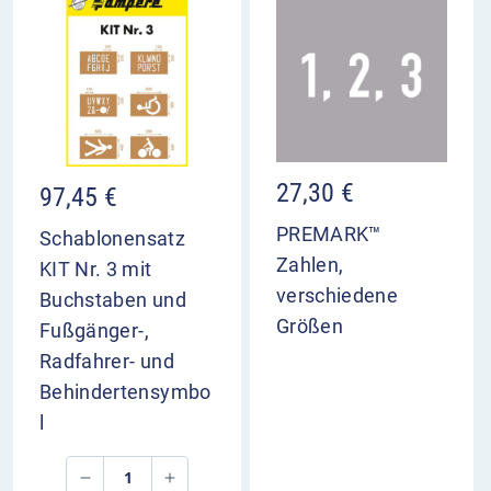
27,30
€
97,45
€
PREMARK™
Schablonensatz
Zahlen,
KIT Nr. 3 mit
verschiedene
Buchstaben und
Größen
Fußgänger-,
Radfahrer- und
Behindertensymbo
l