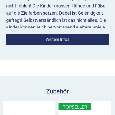
nicht fehlen! Die Kinder müssen Hände und Füße
auf die Zielfarben setzen. Dabei ist Gelenkigkeit
gefragt! Selbstverständlich ist das nicht alles. Die
Kinder können auch hervorragend weitere Spiele
für die Bodenmarkierung erfinden. Dabei halten
Weitere Infos
die Farben besonders lange und sind zudem mit
einer Anti-Rutsch-Schicht versehen, sodass ein
sicheres Spielen gewährleistet wird.
Hinweis für Sie:
Die gestrichelten Linien im Bild
dienen als Orientierungshilfe für die Größe der
Spielplatzmarkierung. Sie zeigen die jeweiligen 1
Meter-Abstände im Sinnbild.
Zubehör
Was sollte ich vor der Aufbrennung vom
TOPSELLER
DecoMark™ Twister beachten?