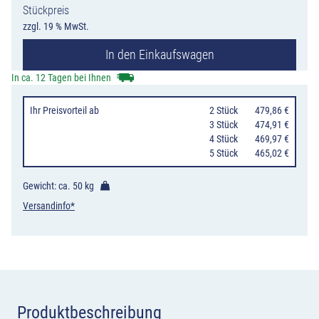
Stückpreis
2100
zzgl. 19 % MwSt.
x
In den Einkaufswagen
1500
mm
In ca. 12 Tagen bei Ihnen
Menge
Ihr Preisvorteil
ab
0
2 Stück
479,86 €
0
3 Stück
474,91 €
0
4 Stück
469,97 €
0
5 Stück
465,02 €
Gewicht: ca.
50 kg
Versandinfo*
Produktbeschreibung