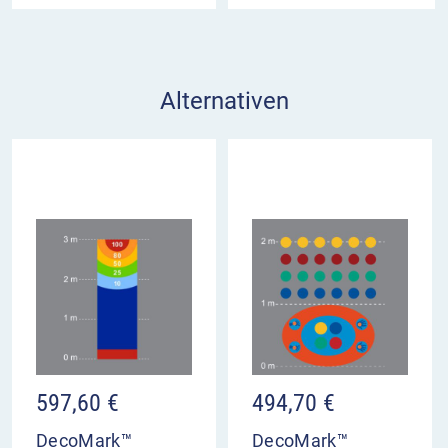
Alternativen
597,60
€
494,70
€
DecoMark™
DecoMark™