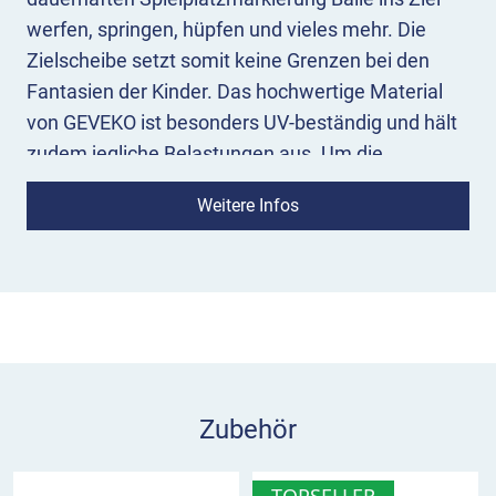
werfen, springen, hüpfen und vieles mehr. Die
Zielscheibe setzt somit keine Grenzen bei den
Fantasien der Kinder. Das hochwertige Material
von GEVEKO ist besonders UV-beständig und hält
zudem jegliche Belastungen aus. Um die
Thermoplastik aufzubrennen, benötigen Sie
Weitere Infos
lediglich unseren PREMARK™ Gasbrenner!
Hinweis für Sie:
Die gestrichelten Linien im Bild
dienen als Orientierungshilfe für die Größe der
Spielplatzmarkierung. Sie zeigen die jeweiligen 1
Meter-Abstände im Sinnbild.
Was sollte ich vor der Aufbrennung der
Zubehör
DecoMark™ Ringscheibe beachten?
dass die Oberfläche frei von Schmutz,
TOPSELLER