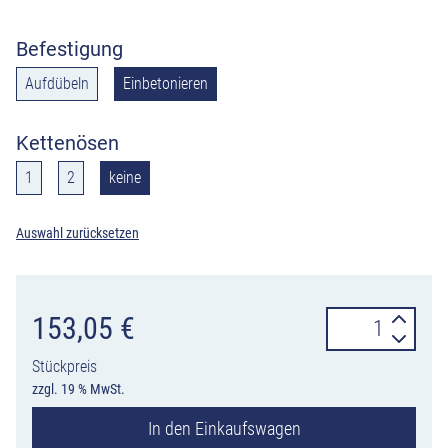
Befestigung
Aufdübeln
Einbetonieren
Kettenösen
1
2
keine
Auswahl zurücksetzen
Edelstahlpfost
153,05
€
70
Stückpreis
x
zzgl. 19 % MwSt.
70
In den Einkaufswagen
mm,