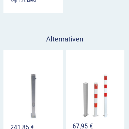
zzgl. 19 % MwSt.
Alternativen
67,95
€
241,85
€