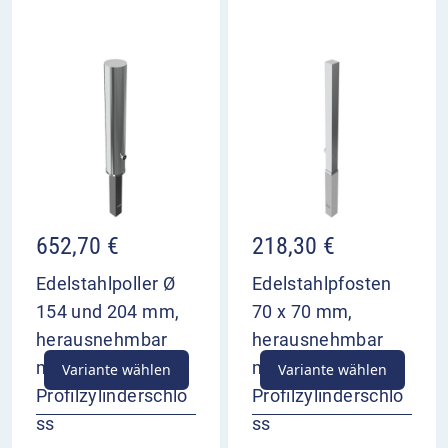
652,70
€
218,30
€
Edelstahlpoller Ø
Edelstahlpfosten
154 und 204 mm,
70 x 70 mm,
herausnehmbar
herausnehmbar
mit Dreikant- oder
mit Dreikant- oder
Variante wählen
Variante wählen
Profilzylinderschlo
Profilzylinderschlo
ss
ss