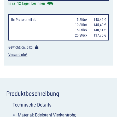
ortsfest
In ca. 12 Tagen bei Ihnen
zum
Aufdübeln
Ihr Preisvorteil
ab
0
5 Stück
148,46 €
oder
10 Stück
145,40 €
15 Stück
140,81 €
Einbetonieren,
20 Stück
137,75 €
mit/ohne
Ösen
Gewicht: ca.
6 kg
Menge
Versandinfo*
Produktbeschreibung
Technische Details
Material: Edelstahl Vierkantrohr,