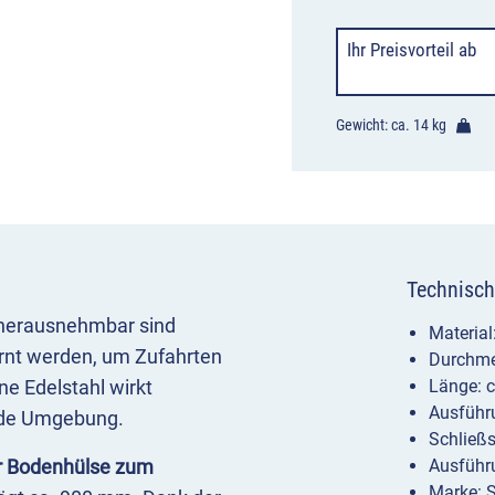
Ihr Preisvorteil
ab
Gewicht: ca.
14 kg
Technisch
 herausnehmbar sind
Material
ernt werden, um Zufahrten
Durchme
e Edelstahl wirkt
Länge: 
Ausführ
jede Umgebung.
Schließs
er Bodenhülse zum
Ausführu
Marke: 