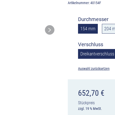
Artikelnummer:
40154F
Durchmesser
154 mm
204 
Verschluss
Dreikantverschluss
Auswahl zurücksetzen
652,70
€
Stückpreis
zzgl. 19 % MwSt.