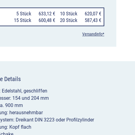
und
0
5 Stück
633,12 €
10 Stück
620,07 €
204
15 Stück
600,48 €
20 Stück
587,43 €
mm,
Versandinfo*
herausnehmbar
mit
Dreikant-
oder
e Details
Profilzylinderschloss
Menge
: Edelstahl, geschliffen
sser: 154 und 204 mm
ca. 900 mm
ung: herausnehmbar
ystem: Dreikant DIN 3223 oder Profilzylinder
ng: Kopf flach
Schake