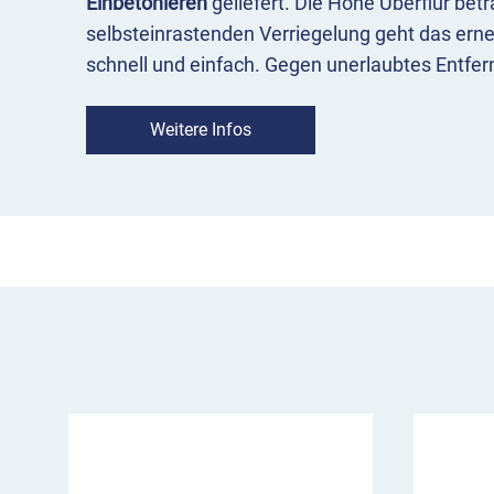
Einbetonieren
geliefert. Die Höhe Überflur bet
selbsteinrastenden Verriegelung geht das erne
schnell und einfach. Gegen unerlaubtes Entfern
herausnehmbaren Edelstahlpoller durch einen
DIN 3223
oder durch ein
Profilzylinderschloss
.
Weitere Infos
Bei der ersten Variante benötigen Sie einen D
Öffnen der Pfosten. Diese Version ist besonde
empfehlen, da sie Einsatzkräften ein schnelle
Profilzylinderschloss liefern wir Ihnen drei pa
Mehrschlüssel können Sie nach Bedarf dazubes
Edelstahlpoller mit einem Schlüssel bedient we
passende Anzahl gleichschließender Profilzyli