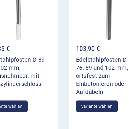
85
€
103,90
€
tahlpfosten Ø 89
Edelstahlpfosten Ø 
102 mm,
76, 89 und 102 mm,
usnehmbar, mit
ortsfest zum
lzylinderschloss
Einbetonieren oder
Aufdübeln
ante wählen
Variante wählen