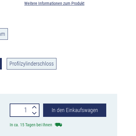
Weitere Informationen zum Produkt
mm
Profilzylinderschloss
Edelstahlpoller
In den Einkaufswagen
Ø
In ca. 15 Tagen bei Ihnen
154