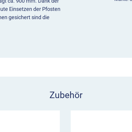
rägt ca. 900 mm. Dank der
ute Einsetzen der Pfosten
en gesichert sind die
Dreikantverschluss nach
reikantschlüssel M12 zum
rs für Rettungswege zu
s Handeln ermöglicht. Beim
ssende Schlüssel mit.
tellen. Sollen mehrere
rden, packen Sie bitte die
Zubehör
nder in Ihren Warenkorb.