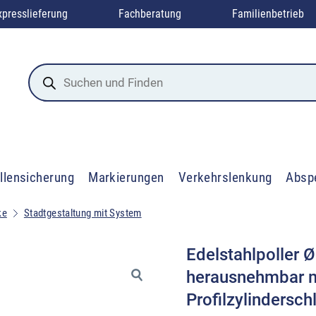
xpresslieferung
Fachberatung
Familienbetrieb
Products
search
llensicherung
Markierungen
Verkehrslenkung
Absp
ke
Stadtgestaltung mit System
Edelstahlpoller 
herausnehmbar mi
Profilzylindersch