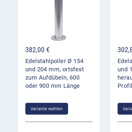
382,00
€
302,
Edelstahlpoller Ø 154
Edels
und 204 mm, ortsfest
und 
zum Aufdübeln, 600
hera
oder 900 mm Länge
Profi
Variante wählen
Vari