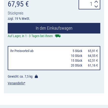
Absperrpfosten
67,95
€
70
Stückpreis
x
zzgl. 19 % MwSt.
70
In den Einkaufswagen
mm
ortsfest,
Auf Lager, in 1 - 3 Tagen bei Ihnen
zum
Einbetonieren
Ihr Preisvorteil
ab
0
5 Stück
65,91 €
oder
10 Stück
64,55 €
15 Stück
62,51 €
Aufdübeln,
20 Stück
61,16 €
rot-
weiß
Gewicht: ca.
7,5 kg
/
Versandinfo*
verzinkt
Menge