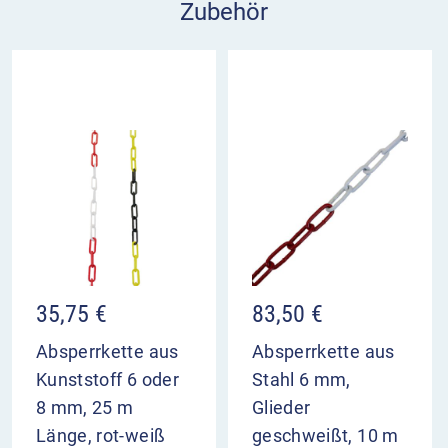
Zubehör
Wollen Sie Absperrketten zwischen den ortsfesten
Kettenpfosten 70 x 70 mm anbringen, bestellen
Sie die Absperrpfosten mit einer oder zwei Ösen.
35,75
€
83,50
€
Absperrkette aus
Absperrkette aus
Kunststoff 6 oder
Stahl 6 mm,
8 mm, 25 m
Glieder
Länge, rot-weiß
geschweißt, 10 m