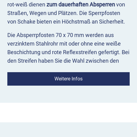
rot-weiß dienen
zum dauerhaften Absperren
von
Straßen, Wegen und Plätzen. Die Sperrpfosten
von Schake bieten ein Höchstmaß an Sicherheit.
Die Absperrpfosten 70 x 70 mm werden aus
verzinktem Stahlrohr mit oder ohne eine weiße
Beschichtung und rote Reflexstreifen gefertigt. Bei
den Streifen haben Sie die Wahl zwischen den
Reflexionsklassen RA1 und RA2. Die Pfosten sind
zum Einbetonieren mit Erdanker oder zum
Weitere Infos
Aufdübeln mit einer Bodenplatte 100 x 150 mm
erhältlich. Passende Dübel können Sie separat bei
uns bestellen.
Die
Höhe Überflur
beträgt bei beiden Versionen
900 mm, die Absperrpfosten zum Einbetonieren
haben eine
Gesamtlänge
von 1300 mm.