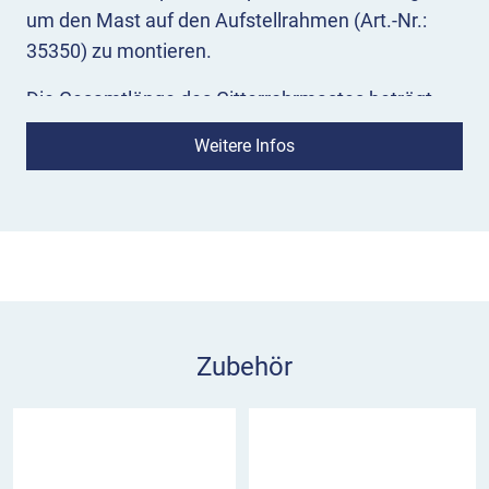
um den Mast auf den Aufstellrahmen (Art.-Nr.:
35350) zu montieren.
Die Gesamtlänge des Gitterrohrmastes beträgt
6,15 Meter. Standrohre mit Ø 48 mm und
Weitere Infos
Querrohre/Diagonalholme mit Ø 26 mm sorgen für
absolut zuverlässige Stabilität, auch bei
schlechten Wetterbedingungen.
Zubehör