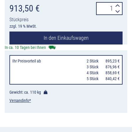
Gitterrohrmast
913,50
€
für
Stückpreis
Aufstellrahmen
zzgl. 19 % MwSt.
von
In den Einkaufswagen
Schake
Menge
In ca. 10 Tagen bei Ihnen
Ihr Preisvorteil
ab
0
2 Stück
895,23 €
0
3 Stück
876,96 €
0
4 Stück
858,69 €
0
5 Stück
840,42 €
Gewicht: ca.
110 kg
Versandinfo*