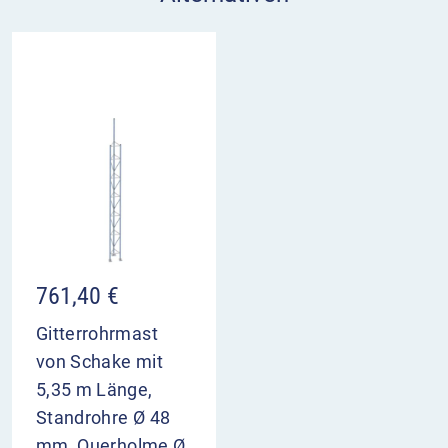
761,40
€
Gitterrohrmast
von Schake mit
5,35 m Länge,
Standrohre Ø 48
mm, Querholme Ø